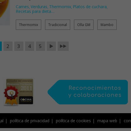
Carnes
Verduras
Thermomix
Platos de cuchara
,
,
,
,
Recetas para dieta
…
Thermomix
Tradicional
Olla GM
Mambo
2
3
4
5
al
política de privacidad
política de cookies
mapa web
con