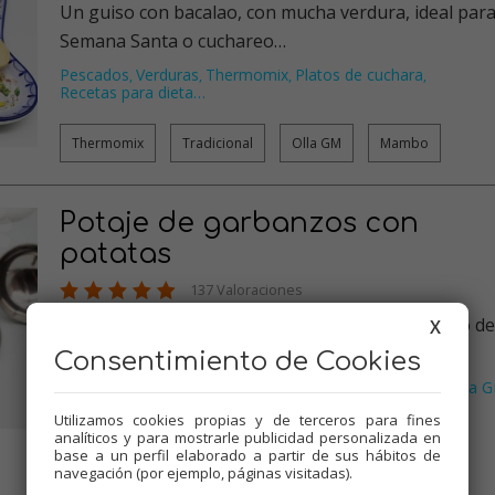
Un guiso con bacalao, con mucha verdura, ideal par
Semana Santa o cuchareo…
Pescados
Verduras
Thermomix
Platos de cuchara
,
,
,
,
Recetas para dieta
…
Thermomix
Tradicional
Olla GM
Mambo
Potaje de garbanzos con
patatas
137 Valoraciones
Potaje de garbanzos con patatas. Un clásico plato de
X
cuchareo estupendo y e…
Consentimiento de Cookies
Verduras
Thermomix
Platos de cuchara
Recetas para olla 
,
,
,
Tradicional
…
Utilizamos cookies propias y de terceros para fines
analíticos y para mostrarle publicidad personalizada en
base a un perfil elaborado a partir de sus hábitos de
Thermomix
Tradicional
Olla GM
Mambo
navegación (por ejemplo, páginas visitadas).