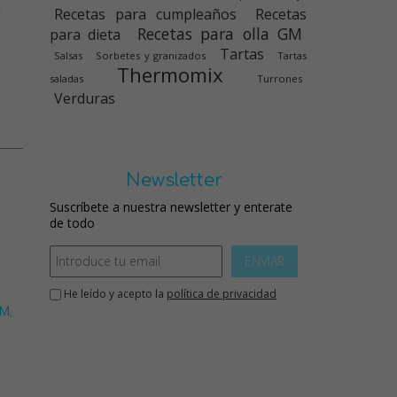
a
Recetas para cumpleaños
Recetas
Recetas para olla GM
para dieta
Tartas
Salsas
Sorbetes y granizados
Tartas
Thermomix
saladas
Turrones
Verduras
Newsletter
Suscríbete a nuestra newsletter y enterate
de todo
ENVIAR
He leído y acepto la
política de privacidad
GM
,