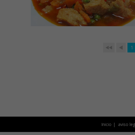
1
Inicio
aviso leg