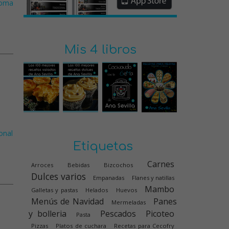
roma
Mis 4 libros
onal
Etiquetas
Carnes
Arroces
Bebidas
Bizcochos
Dulces varios
Empanadas
Flanes y natillas
Mambo
Galletas y pastas
Helados
Huevos
Menús de Navidad
Panes
Mermeladas
y bolleria
Pescados
Picoteo
Pasta
Pizzas
Platos de cuchara
Recetas para Cecofry