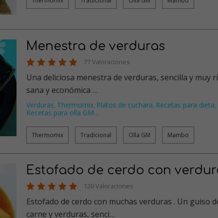
Thermomix
Tradicional
Olla GM
Mambo
Menestra de verduras
77 Valoraciones
Una deliciosa menestra de verduras, sencilla y muy ri
sana y económica …
Verduras
Thermomix
Platos de cuchara
Recetas para dieta
,
,
,
,
Recetas para olla GM
…
Thermomix
Tradicional
Olla GM
Mambo
Estofado de cerdo con verdur
120 Valoraciones
Estofado de cerdo con muchas verduras . Un guiso d
carne y verduras, senci…