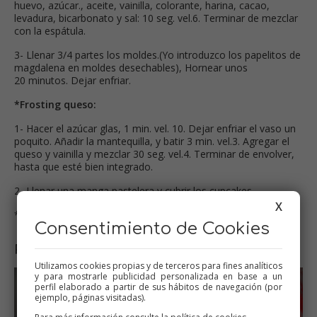
huevo, azúcar., aceite, vainilla, colorante, harina, cacao,
levadura, bicarbonato y sal: 10 seg. vel.6. Terminar de mezclar
con la espátula.
3- Llenar 3/4 partes los moldes.(Yo introduzco los papelitos de
magdalena en moldes desechables), Hornear unos
20 minutos. Dejar enfriar.
*Frosting queso:
1- Hacer el azúcar glas, 1 min. vel. 10. Dejar enfriar el vaso un
poquito. Añadir la mantequilla, y batir 3 min. vel.3. Agregar el
queso y vainilla y mezclar 30 seg. vel.4. Terminar de envolver,
hasta que esté bien integrado.
2- Llenar una manga pastelera y cubrir los cupcakes.
X
*Congelan perfectamente.
Consentimiento de Cookies
Paso a paso
Utilizamos cookies propias y de terceros para fines analíticos
y para mostrarle publicidad personalizada en base a un
perfil elaborado a partir de sus hábitos de navegación (por
ejemplo, páginas visitadas).