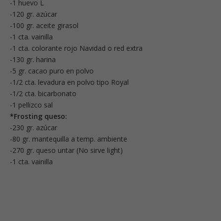
-1 huevo L
-120 gr. azúcar
-100 gr. aceite girasol
-1 cta. vainilla
-1 cta. colorante rojo Navidad o red extra
-130 gr. harina
-5 gr. cacao puro en polvo
-1/2 cta. levadura en polvo tipo Royal
-1/2 cta. bicarbonato
-1 pellizco sal
*Frosting queso:
-230 gr. azúcar
-80 gr. mantequilla a temp. ambiente
-270 gr. queso untar (No sirve light)
-1 cta. vainilla