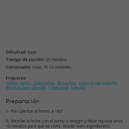
Dificultad:
Baja
Tiempo de cocción:
25 minutos
Comensales:
Unas 10-12 unidades
Etiquetas:
Dulces varios
,
Thermomix
,
Bizcochos
,
Especial san valentín
,
Recetas para olla GM
,
Tradicional
,
Mambo
Preparación
1- Pre-calentar el horno a 180º.
2- Mezclar la leche con el zumo o vinagre y dejar reposar unos
10 minutos para que se corte. Añadir resto ingredientes: