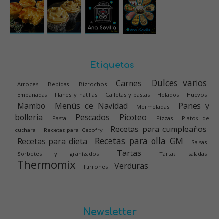
Etiquetas
Dulces varios
Carnes
Arroces
Bebidas
Bizcochos
Empanadas
Flanes y natillas
Galletas y pastas
Helados
Huevos
Mambo
Menús de Navidad
Panes y
Mermeladas
bolleria
Pescados
Picoteo
Pasta
Pizzas
Platos de
Recetas para cumpleaños
cuchara
Recetas para Cecofry
Recetas para olla GM
Recetas para dieta
Salsas
Tartas
Sorbetes y granizados
Tartas saladas
Thermomix
Verduras
Turrones
Newsletter