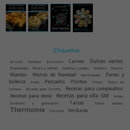
Etiquetas
Dulces varios
Carnes
Arroces
Bebidas
Bizcochos
Empanadas
Flanes y natillas
Galletas y pastas
Helados
Huevos
Mambo
Menús de Navidad
Panes y
Mermeladas
bolleria
Pescados
Picoteo
Pasta
Pizzas
Platos de
Recetas para cumpleaños
cuchara
Recetas para Cecofry
Recetas para olla GM
Recetas para dieta
Salsas
Tartas
Sorbetes y granizados
Tartas saladas
Thermomix
Verduras
Turrones