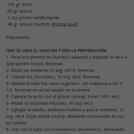
-100 gr. leche
-60 gr. azúcar
-1 cta. postre vainilla líquida
-40 gr. azúcar invertido (
Receta aquí!
)
Preparación:
*
NO SE LAVA EL VASO EN TODA LA PREPARACIÓN:
1- Picar toscamente los huesitos subiendo y bajando la vel.a 4.
Que queden trozos. Reservar.
2- Moler las avellanas 10 seg. vel.10. Reservar.
3- Triturar los chocolates, 10 seg. vel.8. Reservar.
4- Montar la nata fría, unos segundos , sin mariposa a vel. 4
1/2. Reservar en un bol amplio en la nevera.
5- Calentar la leche con el azúcar normal, 3 min. 100º, vel.2.
6- Añadir el chocolate triturado, 30 seg. vel.3.
7- Agregar la vainilla, avellanas molidas y azúcar invertido, 10
seg. vel.4. Dejar enfriar a temp. ambiente removiendo de vez
en cuando.
8- Unir con la nata con movimientos envolventes, alternando