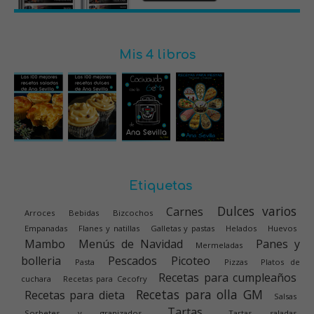
Mis 4 libros
Etiquetas
Dulces varios
Carnes
Arroces
Bebidas
Bizcochos
Empanadas
Flanes y natillas
Galletas y pastas
Helados
Huevos
Mambo
Menús de Navidad
Panes y
Mermeladas
bolleria
Pescados
Picoteo
Pasta
Pizzas
Platos de
Recetas para cumpleaños
cuchara
Recetas para Cecofry
Recetas para olla GM
Recetas para dieta
Salsas
Tartas
Sorbetes y granizados
Tartas saladas