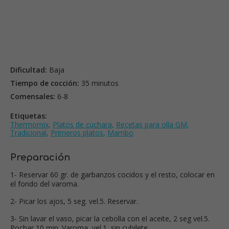
Dificultad:
Baja
Tiempo de cocción:
35 minutos
Comensales:
6-8
Etiquetas:
Thermomix
,
Platos de cuchara
,
Recetas para olla GM
,
Tradicional
,
Primeros platos
,
Mambo
Preparación
1- Reservar 60 gr. de garbanzos cocidos y el resto, colocar en
el fondo del varoma.
2- Picar los ajos, 5 seg. vel.5. Reservar.
3- Sin lavar el vaso, picar la cebolla con el aceite, 2 seg vel.5.
Pochar 10 min. Varoma, vel.1, sin cubilete.