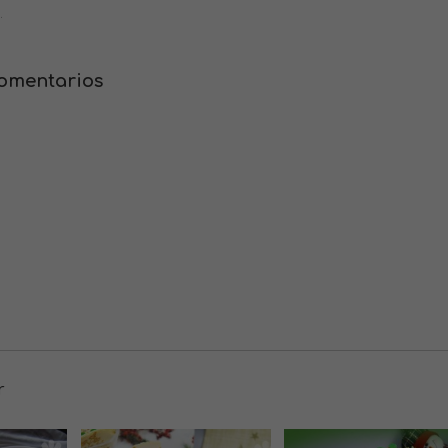
.
comentarios
r