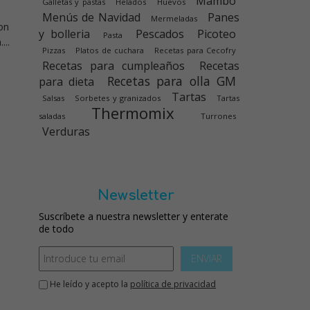
Mambo
Galletas y pastas
Helados
Huevos
Menús de Navidad
Panes
Mermeladas
son
y bolleria
Pescados
Picoteo
Pasta
...
Pizzas
Platos de cuchara
Recetas para Cecofry
Recetas para cumpleaños
Recetas
Recetas para olla GM
para dieta
Tartas
Salsas
Sorbetes y granizados
Tartas
Thermomix
saladas
Turrones
Verduras
Newsletter
Suscríbete a nuestra newsletter y enterate
de todo
ENVIAR
He leído y acepto la
política de privacidad