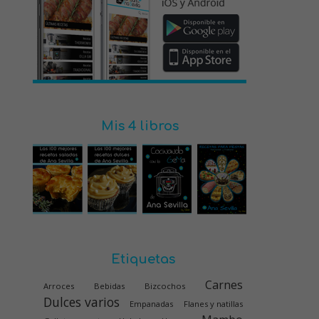
Mis 4 libros
Etiquetas
Carnes
Arroces
Bebidas
Bizcochos
Dulces varios
Empanadas
Flanes y natillas