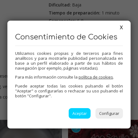
Dificultad:
Baja
Tiempo de preparación:
1 minuto
Comensales:
6-8
X
Precio:
4-5 €
Consentimiento de Cookies
Etiquetas:
Helados
,
Dulces varios
,
Thermomix
,
Tradicional
,
Mambo
Utilizamos cookies propias y de terceros para fines
analíticos y para mostrarle publicidad personalizada en
base a un perfil elaborado a partir de sus hábitos de
navegación (por ejemplo, páginas visitadas).
eservar.
Para más información consulte la
política de cookies
.
Puede aceptar todas las cookies pulsando el botón
 vel.10.
"Aceptar" o configurarlas o rechazar su uso pulsando el
botón "Configurar".
ta con movimientos envolventes y llevar al congelador.
Aceptar
Configurar