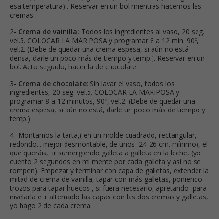
esa temperatura) . Reservar en un bol mientras hacemos las
cremas.
2-
Crema de vainilla:
Todos los ingredientes al vaso, 20 seg.
vel.5. COLOCAR LA MARIPOSA y programar 8 a 12 min. 90º,
vel.2. (Debe de quedar una crema espesa, si aún no está
densa, darle un poco más de tiempo y temp.). Reservar en un
bol. Acto seguido, hacer la de chocolate.
3-
Crema de chocolate
: Sin lavar el vaso, todos los
ingredientes, 20 seg. vel.5. COLOCAR LA MARIPOSA y
programar 8 a 12 minutos, 90º, vel.2. (Debe de quedar una
crema espesa, si aún no está, darle un poco más de tiempo y
temp.)
4- Montamos la tarta,( en un molde cuadrado, rectangular,
redondo... mejor desmontable, de unos 24-26 cm. mínimo), el
que queráis, ir sumergiendo galleta a galleta en la leche, (yo
cuento 2 segundos en mi mente por cada galleta y así no se
rompen). Empezar y terminar con capa de galletas, extender la
mitad de crema de vainilla, tapar con más galletas, poniendo
trozos para tapar huecos , si fuera necesario, apretando para
nivelarla e ir alternado las capas con las dos cremas y galletas,
yo hago 2 de cada crema.