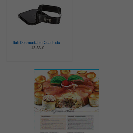
Ibili Desmontable Cuadrado con Base Extra 24, Stainless Steel, Negro, Centimeters
13,56 €