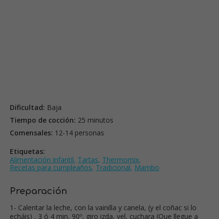
Dificultad:
Baja
Tiempo de cocción:
25 minutos
Comensales:
12-14 personas
Etiquetas:
Alimentación infantil
,
Tartas
,
Thermomix
,
Recetas para cumpleaños
,
Tradicional
,
Mambo
Preparación
1- Calentar la leche, con la vainilla y canela, (y el coñac si lo
echáis) , 3 ó 4 min, 90º, giro izda, vel, cuchara (Que llegue a