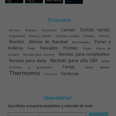
Etiquetas
Dulces varios
Carnes
Arroces
Bebidas
Bizcochos
Empanadas
Flanes y natillas
Galletas y pastas
Helados
Huevos
Mambo
Menús de Navidad
Panes y
Mermeladas
bolleria
Pescados
Picoteo
Pasta
Pizzas
Platos de
Recetas para cumpleaños
cuchara
Recetas para Cecofry
Recetas para olla GM
Recetas para dieta
Salsas
Tartas
Sorbetes y granizados
Tartas saladas
Thermomix
Verduras
Turrones
Newsletter
Suscríbete a nuestra newsletter y enterate de todo