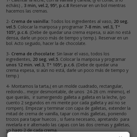
echáis) ,
3 min, vel.2, 95º, p.c.8
Reservar en un bol mientras
hacemos las cremas.
2-
Crema de vainilla:
Todos los ingredientes al vaso,
20 seg.
vel.5
. Colocar la mariposa y programar
7-8 min. vel.3, Tª
105º, p.c.6.
(Debe de quedar una crema espesa, si aún no está
densa, darle un poco más de tiempo y temp.). Reservar en un
bol. Acto seguido, hacer la de chocolate.
3-
Crema de chocolate:
Sin lavar el vaso, todos los
ingredientes,
20 seg. vel.5
. Colocar la mariposa y programar
unos 12 min. vel.3, Tª 105º, p.c.6.
(Debe de quedar una
crema espesa, si aún no está, darle un poco más de tiempo y
temp.)
4- Montamos la tarta,( en un molde cuadrado, rectangular,
redondo... mejor desmontable, de unos 24-26 cm. mínimo), el
que queráis, ir sumergiendo galleta a galleta en la leche, (yo
cuento 2 segundos en mi mente por cada galleta y así no se
rompen). Empezar y terminar con capa de galletas, extender la
mitad de crema de vainilla, tapar con más galletas, poniendo
trozos para tapar huecos , si fuera necesario, apretando para
nivelarla e ir alternado las capas con las dos cremas y galletas,
yo hago 2 de cada crema.