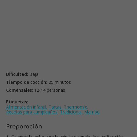
Dificultad:
Baja
Tiempo de cocción:
25 minutos
Comensales:
12-14 personas
Etiquetas:
Alimentación infantil
,
Tartas
,
Thermomix
,
Recetas para cumpleaños
,
Tradicional
,
Mambo
Preparación
1- Calentar la leche, con la vainilla y canela, (y el coñac si lo