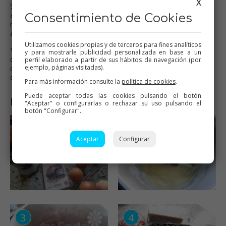
X
5- Una vez montada, hacemos la
cobertura:
nata y chocolate
al vaso,
3 min.vel.2, Tª 60º, p.c.5.
Cubrir la tarta y llevar a la
Consentimiento de Cookies
nevera unas horas, mejor, de un día para otro. Desmoldar y
adornar a gustos. Congela perfectamente!!!!
Utilizamos cookies propias y de terceros para fines analíticos
*Nota: La he hecho también en el molde redondo
y para mostrarle publicidad personalizada en base a un
desmontable de Lekué y queda hasta los topes, como no
perfil elaborado a partir de sus hábitos de navegación (por
ejemplo, páginas visitadas).
dejéis las cremas muy espesitas con el peso, se van saliendo,
es mejor en uno un poco más grande!
Para más información consulte la
política de cookies
.
Puede aceptar todas las cookies pulsando el botón
Paso a paso
"Aceptar" o configurarlas o rechazar su uso pulsando el
botón "Configurar".
Aceptar
Configurar