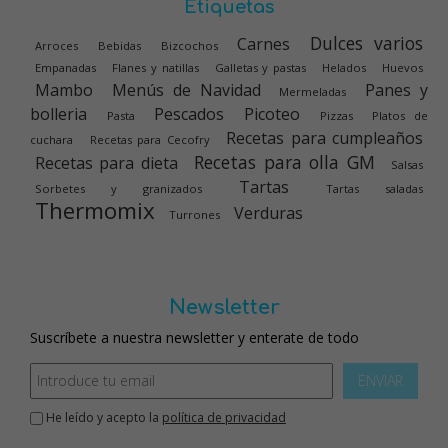
Etiquetas
Dulces varios
Carnes
Arroces
Bebidas
Bizcochos
Empanadas
Flanes y natillas
Galletas y pastas
Helados
Huevos
Mambo
Menús de Navidad
Panes y
Mermeladas
bolleria
Pescados
Picoteo
Pasta
Pizzas
Platos de
Recetas para cumpleaños
cuchara
Recetas para Cecofry
Recetas para olla GM
Recetas para dieta
Salsas
Tartas
Sorbetes y granizados
Tartas saladas
Thermomix
Verduras
Turrones
Newsletter
Suscríbete a nuestra newsletter y enterate de todo
ENVIAR
He leído y acepto la
política de privacidad