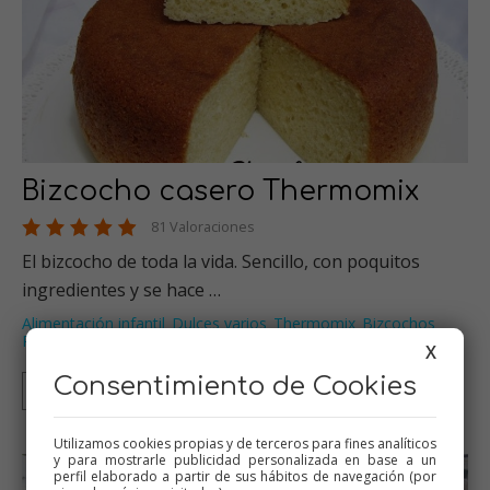
Bizcocho casero Thermomix
81 Valoraciones
El bizcocho de toda la vida. Sencillo, con poquitos
ingredientes y se hace …
Alimentación infantil
Dulces varios
Thermomix
Bizcochos
,
,
,
,
Recetas para olla GM
…
X
Consentimiento de Cookies
Thermomix
Tradicional
Olla GM
Mambo
Utilizamos cookies propias y de terceros para fines analíticos
y para mostrarle publicidad personalizada en base a un
perfil elaborado a partir de sus hábitos de navegación (por