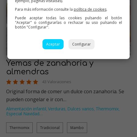
ejemplo, páginas visitadas).
Para más información consulte la
política de cookies
.
Puede aceptar todas las cookies pulsando el botón
"Aceptar" o configurarlas o rechazar su uso pulsando el
botón "Configurar".
Aceptar
Configurar
Yemas de zanahoria y
almendras
43 Valoraciones
Original forma de comer un dulce con zanahoria. Se
pueden congelar e ir con…
Alimentación infantil
Verduras
Dulces varios
Thermomix
,
,
,
,
Especial Navidad
…
Thermomix
Tradicional
Mambo