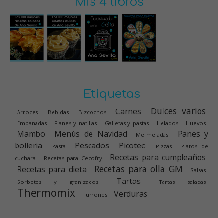
Mis 4 libros
Etiquetas
Dulces varios
Carnes
Arroces
Bebidas
Bizcochos
Empanadas
Flanes y natillas
Galletas y pastas
Helados
Huevos
Mambo
Menús de Navidad
Panes y
Mermeladas
bolleria
Pescados
Picoteo
Pasta
Pizzas
Platos de
Recetas para cumpleaños
cuchara
Recetas para Cecofry
Recetas para olla GM
Recetas para dieta
Salsas
Tartas
Sorbetes y granizados
Tartas saladas
Thermomix
Verduras
Turrones