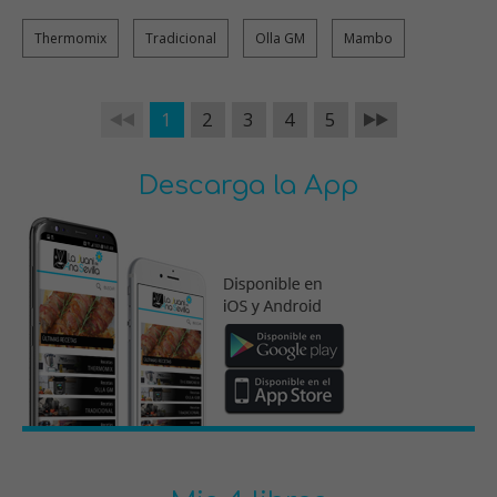
Thermomix
Tradicional
Olla GM
Mambo
1
2
3
4
5
Descarga la App