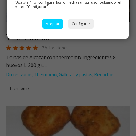
"Aceptar" o configurarlas o rechazar su uso pulsando el
botón "Configurar".
Aceptar
Configurar
Tortas de Alcázar con
Thermomix
7 Valoraciones
Tortas de Alcázar con thermomix Ingredientes 8
huevos L 200 gr.…
Dulces varios
Thermomix
Galletas y pastas
Bizcochos
,
,
,
Thermomix