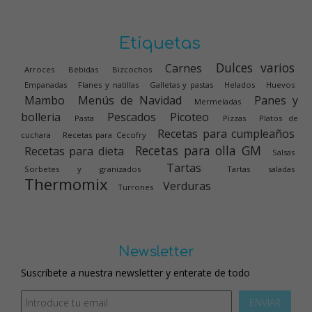
Etiquetas
Dulces varios
Carnes
Arroces
Bebidas
Bizcochos
Empanadas
Flanes y natillas
Galletas y pastas
Helados
Huevos
Mambo
Menús de Navidad
Panes y
Mermeladas
bolleria
Pescados
Picoteo
Pasta
Pizzas
Platos de
Recetas para cumpleaños
cuchara
Recetas para Cecofry
Recetas para olla GM
Recetas para dieta
Salsas
Tartas
Sorbetes y granizados
Tartas saladas
Thermomix
Verduras
Turrones
Newsletter
Suscríbete a nuestra newsletter y enterate de todo
ENVIAR