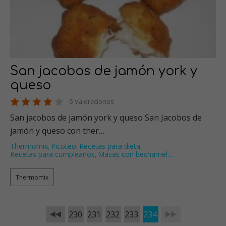
San jacobos de jamón york y
queso
5 Valoraciones
San jacobos de jamón york y queso San Jacobos de
jamón y queso con ther…
Thermomix
Picoteo
Recetas para dieta
,
,
,
Recetas para cumpleaños
Masas con bechamel
…
,
Thermomix
230
231
232
233
234