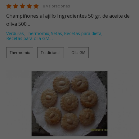
8 Valoraciones
Champiñones al ajillo Ingredientes 50 gr. de aceite de
oliva 500…
Verduras
Thermomix
Setas
Recetas para dieta
,
,
,
,
Recetas para olla GM
…
Thermomix
Tradicional
Olla GM