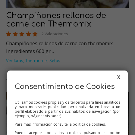
Champiñones rellenos de
carne con Thermomix
2 Valoraciones
Champiñones rellenos de carne con thermomix
Ingredientes 600 gr…
Verduras
Thermomix
Setas
,
,
Thermomix
X
Consentimiento de Cookies
Utilizamos cookies propias y de terceros para fines analíticos
y para mostrarle publicidad personalizada en base a un
perfil elaborado a partir de sus hábitos de navegación (por
ejemplo, páginas visitadas).
Para más información consulte la
política de cookies
.
Puede aceptar todas las cookies pulsando el botón