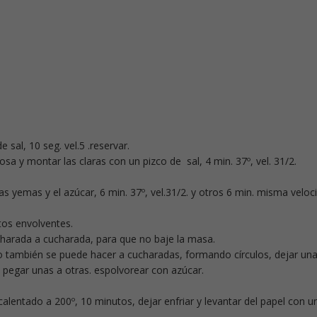
 sal, 10 seg. vel.5 .reservar.
osa y montar las claras con un pizco de sal, 4 min. 37º, vel. 31/2.
 las yemas y el azúcar, 6 min. 37º, vel.31/2. y otros 6 min. misma veloc
tos envolventes.
harada a cucharada, para que no baje la masa.
o también se puede hacer a cucharadas, formando círculos, dejar un
n pegar unas a otras. espolvorear con azúcar.
lentado a 200º, 10 minutos, dejar enfriar y levantar del papel con u