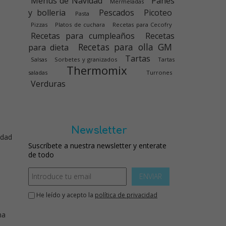
Menús de Navidad
Panes
Mermeladas
y bolleria
Pescados
Picoteo
Pasta
Pizzas
Platos de cuchara
Recetas para Cecofry
Recetas para cumpleaños
Recetas
Recetas para olla GM
para dieta
Tartas
Salsas
Sorbetes y granizados
Tartas
Thermomix
saladas
Turrones
Verduras
Newsletter
idad
Suscríbete a nuestra newsletter y enterate
de todo
ENVIAR
a
He leído y acepto la
política de privacidad
na