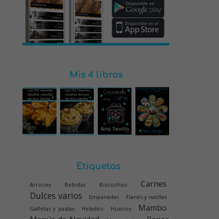
Mis 4 libros
Etiquetas
Carnes
Arroces
Bebidas
Bizcochos
Dulces varios
Empanadas
Flanes y natillas
Mambo
Galletas y pastas
Helados
Huevos