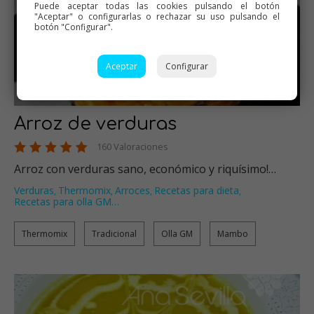
Puede aceptar todas las cookies pulsando el botón
"Aceptar" o configurarlas o rechazar su uso pulsando el
botón "Configurar".
Aceptar
Configurar
Arroz de verduras
160 Valoraciones
Arroz con verduras sano, económico y riquísimo!…
Verduras
Thermomix
Arroces
Recetas para dieta
,
,
,
,
Recetas para olla GM
…
Thermomix
Tradicional
Olla GM
Mambo