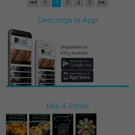
1
2
3
4
5
Descarga la App
Mis 4 libros