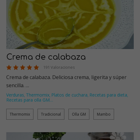
Crema de calabaza
191 Valoraciones
Crema de calabaza. Deliciosa crema, ligerita y súper
sencilla. …
Verduras
Thermomix
Platos de cuchara
Recetas para dieta
,
,
,
,
Recetas para olla GM
…
Thermomix
Tradicional
Olla GM
Mambo