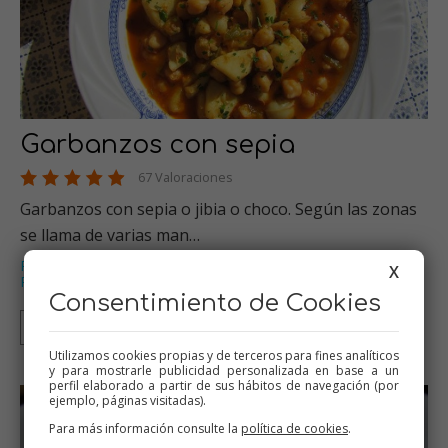
Garbanzos con sepia
67 Valoraciones
Garbanzos con sepia o jibia o choco. Según las zonas
se llama de varias man…
Pescados
Thermomix
Platos de cuchara
Recetas para dieta
,
,
,
,
X
Recetas para olla GM
…
Consentimiento de Cookies
Thermomix
Tradicional
Olla GM
Mambo
Utilizamos cookies propias y de terceros para fines analíticos
y para mostrarle publicidad personalizada en base a un
perfil elaborado a partir de sus hábitos de navegación (por
ejemplo, páginas visitadas).
Para más información consulte la
política de cookies
.