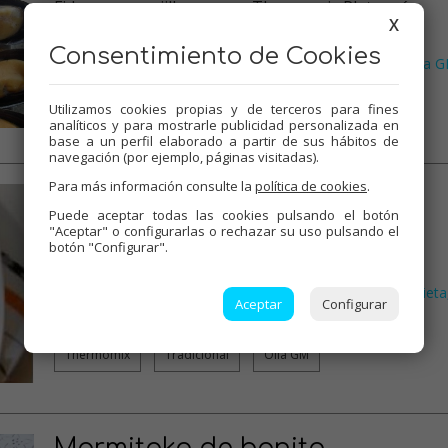
Fideos con mejillones, con Thermomix Plato más
X
sencillito y sano!!.…
Consentimiento de Cookies
Pescados
Thermomix
Especial Navidad
Recetas para olla 
,
,
,
Tradicional
…
Utilizamos cookies propias y de terceros para fines
analíticos y para mostrarle publicidad personalizada en
Thermomix
Tradicional
Olla GM
base a un perfil elaborado a partir de sus hábitos de
navegación (por ejemplo, páginas visitadas).
Para más información consulte la
política de cookies
.
Alubias con langostinos
Puede aceptar todas las cookies pulsando el botón
13 Valoraciones
"Aceptar" o configurarlas o rechazar su uso pulsando el
botón "Configurar".
Alubias con langostinos …
Pescados
Thermomix
Platos de cuchara
Recetas para dieta
,
,
,
Aceptar
Configurar
Recetas para olla GM
…
Thermomix
Tradicional
Olla GM