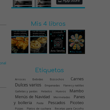
Mis 4 libros
onal
Etiquetas
Carnes
Arroces
Bebidas
Bizcochos
Dulces varios
Empanadas
Flanes y natillas
Mambo
Galletas y pastas
Helados
Huevos
Menús de Navidad
Panes
Mermeladas
y bolleria
Pescados
Picoteo
Pasta
Pizzas
Platos de cuchara
Recetas para Cecofry