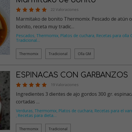
Marmitako de bonito
22 Valoraciones
Marmitako de bonito Thermomix. Pescado de atún o
bonito, receta muy tradic…
Pescados
Thermomix
Platos de cuchara
Recetas para olla
,
,
,
Tradicional
…
Thermomix
Tradicional
Olla GM
ESPINACAS CON GARBANZOS
19 Valoraciones
Ingredientes 3 dientes de ajo gordos 300 gr. espinacas
cortadas …
Verduras
Thermomix
Platos de cuchara
Recetas para el va
,
,
,
Recetas para dieta
…
,
Thermomix
Tradicional