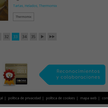
Tartas
Helados
Thermomix
,
,
Thermomix
32
33
34
35
al
política de privacidad
política de cookies
mapa web
con