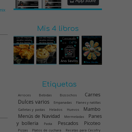
mix
Mis 4 libros
Etiquetas
Carnes
Arroces
Bebidas
Bizcochos
Dulces varios
Empanadas
Flanes y natillas
Mambo
Galletas y pastas
Helados
Huevos
Menús de Navidad
Panes
Mermeladas
y bolleria
Pescados
Picoteo
Pasta
Pizzas
Platos de cuchara
Recetas para Cecofry