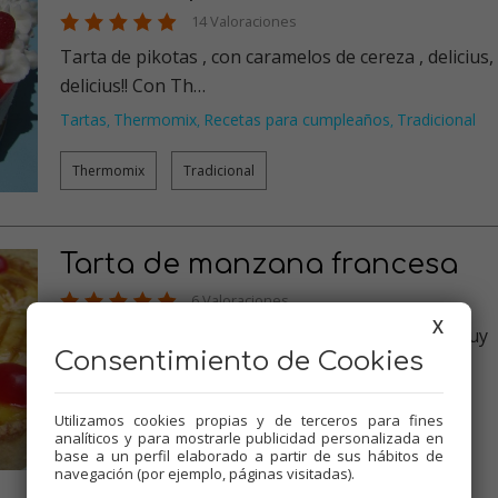
14 Valoraciones
Tarta de pikotas , con caramelos de cereza , delicius,
delicius!! Con Th…
Tartas
Thermomix
Recetas para cumpleaños
Tradicional
,
,
,
Thermomix
Tradicional
Tarta de manzana francesa
6 Valoraciones
X
Una deliciosa y fácil tarta de manzana , suave y muy
Consentimiento de Cookies
rica!! Con Thermomi…
Tartas
Dulces varios
Thermomix
Recetas para olla GM
,
,
,
,
Tradicional
Utilizamos cookies propias y de terceros para fines
analíticos y para mostrarle publicidad personalizada en
base a un perfil elaborado a partir de sus hábitos de
Thermomix
Tradicional
Olla GM
navegación (por ejemplo, páginas visitadas).