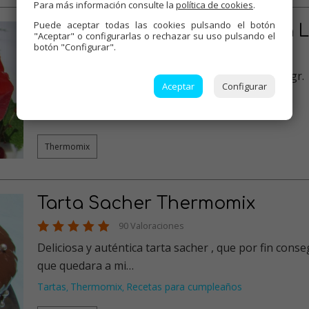
Para más información consulte la
política de cookies
.
Puede aceptar todas las cookies pulsando el botón
Tarta de queso y mermelada 
"Aceptar" o configurarlas o rechazar su uso pulsando el
botón "Configurar".
Roja Thermomix
Ingredientes: -8 hojas gelatina (Hacendado) -200 gr.
Aceptar
Configurar
nata montar fría -300…
Tartas
Thermomix
,
Thermomix
Tarta Sacher Thermomix
90 Valoraciones
Deliciosa y auténtica tarta sacher , que por fin conseguí
que quedara a mi…
Tartas
Thermomix
Recetas para cumpleaños
,
,