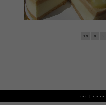
31
Inicio
aviso leg