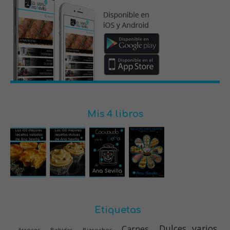
Mis 4 libros
Etiquetas
Dulces varios
Carnes
Arroces
Bebidas
Bizcochos