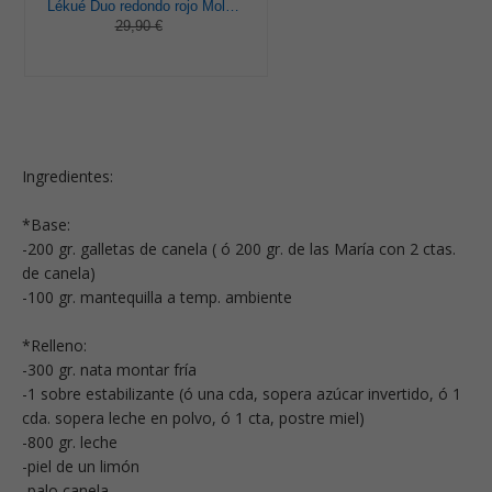
Lékué Duo redondo rojo Molde pastel, Silicona, 23 x 7 x 23 cm
29,90 €
Ingredientes:
*Base:
-200 gr. galletas de canela ( ó 200 gr. de las María con 2 ctas.
de canela)
-100 gr. mantequilla a temp. ambiente
*Relleno:
-300 gr. nata montar fría
-1 sobre estabilizante (ó una cda, sopera azúcar invertido, ó 1
cda. sopera leche en polvo, ó 1 cta, postre miel)
-800 gr. leche
-piel de un limón
-palo canela