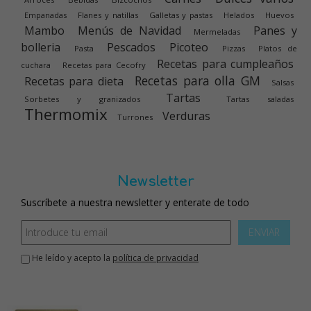
Empanadas
Flanes y natillas
Galletas y pastas
Helados
Huevos
Mambo
Menús de Navidad
Panes y
Mermeladas
bolleria
Pescados
Picoteo
Pasta
Pizzas
Platos de
Recetas para cumpleaños
cuchara
Recetas para Cecofry
Recetas para olla GM
Recetas para dieta
Salsas
Tartas
Sorbetes y granizados
Tartas saladas
Thermomix
Verduras
Turrones
Newsletter
Suscríbete a nuestra newsletter y enterate de todo
ENVIAR
He leído y acepto la
política de privacidad