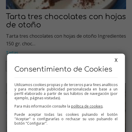
Tarta tres chocolates con hojas
de otoño
Tarta tres chocolates con hojas de otoño Ingredientes
150 gr. choc…
Tartas
X
Thermomix
Consentimiento de Cookies
Utilizamos cookies propias y de terceros para fines analíticos
y para mostrarle publicidad personalizada en base a un
perfil elaborado a partir de sus hábitos de navegación (por
ejemplo, páginas visitadas).
Para más información consulte la
política de cookies
.
Puede aceptar todas las cookies pulsando el botón
"Aceptar" o configurarlas o rechazar su uso pulsando el
botón "Configurar".