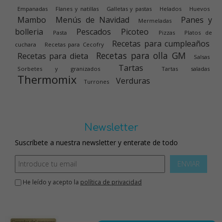
Empanadas
Flanes y natillas
Galletas y pastas
Helados
Huevos
Mambo
Menús de Navidad
Panes y
Mermeladas
bolleria
Pescados
Picoteo
Pasta
Pizzas
Platos de
Recetas para cumpleaños
cuchara
Recetas para Cecofry
Recetas para olla GM
Recetas para dieta
Salsas
Tartas
Sorbetes y granizados
Tartas saladas
Thermomix
Verduras
Turrones
Newsletter
Suscríbete a nuestra newsletter y enterate de todo
ENVIAR
He leído y acepto la
política de privacidad