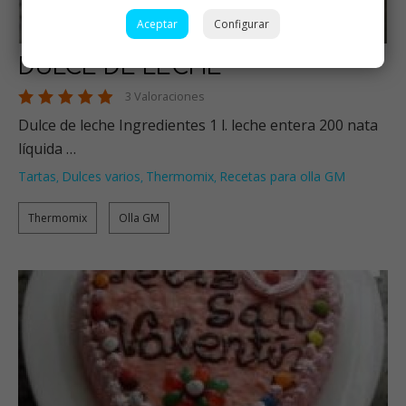
Aceptar
Configurar
DULCE DE LECHE
3 Valoraciones
Dulce de leche Ingredientes 1 l. leche entera 200 nata
líquida …
Tartas
Dulces varios
Thermomix
Recetas para olla GM
,
,
,
Thermomix
Olla GM