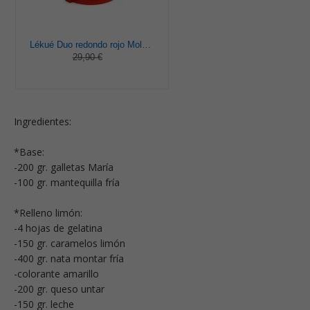
Lékué Duo redondo rojo Molde pastel, Silicona, 23 x 7 x 23 cm
29,90 €
Ingredientes:
*Base:
-200 gr. galletas María
-100 gr. mantequilla fría
*Relleno limón:
-4 hojas de gelatina
-150 gr. caramelos limón
-400 gr. nata montar fría
-colorante amarillo
-200 gr. queso untar
-150 gr. leche