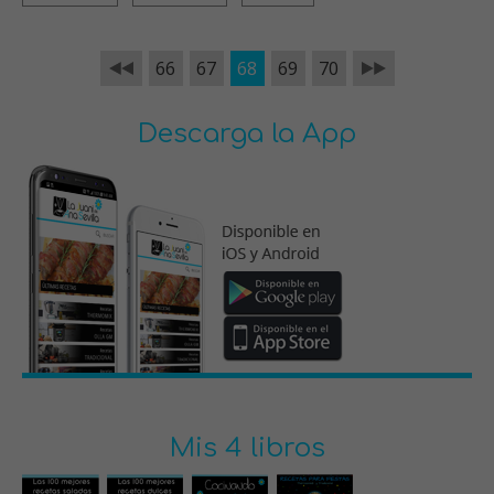
66
67
68
69
70
Descarga la App
Mis 4 libros