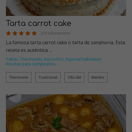
Tarta carrot cake
210 Valoraciones
La famosa tarta carrot cake o tarta de zanahoria, Esta
receta es auténtica …
Tartas
Thermomix
Bizcochos
Especial halloween
,
,
,
,
Recetas para cumpleaños
…
Thermomix
Tradicional
Olla GM
Mambo