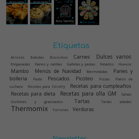
Etiquetas
Dulces varios
Carnes
Arroces
Bebidas
Bizcochos
Empanadas
Flanes y natillas
Galletas y pastas
Helados
Huevos
Mambo
Menús de Navidad
Panes y
Mermeladas
bolleria
Pescados
Picoteo
Pasta
Pizzas
Platos de
Recetas para cumpleaños
cuchara
Recetas para Cecofry
Recetas para olla GM
Recetas para dieta
Salsas
Tartas
Sorbetes y granizados
Tartas saladas
Thermomix
Verduras
Turrones
Newsletter