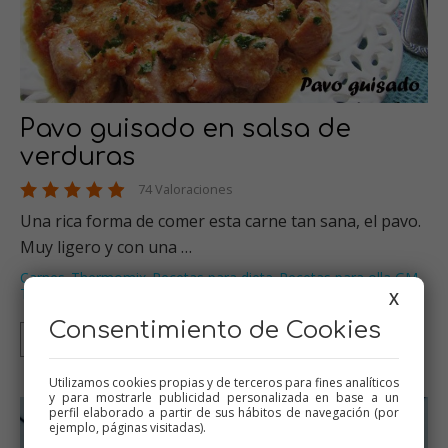
Pavo guisado en salsa de
verduras
74 Valoraciones
Una rica forma de comer esta carne tan sana, el pavo.
Muy ligero y con una …
Carnes
Thermomix
Recetas para dieta
Recetas para olla GM
,
,
,
,
Tradicional
…
X
Consentimiento de Cookies
Thermomix
Tradicional
Olla GM
Mambo
Utilizamos cookies propias y de terceros para fines analíticos
y para mostrarle publicidad personalizada en base a un
perfil elaborado a partir de sus hábitos de navegación (por
ejemplo, páginas visitadas).