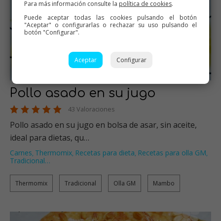
Para más información consulte la
política de cookies
.
Puede aceptar todas las cookies pulsando el botón
"Aceptar" o configurarlas o rechazar su uso pulsando el
botón "Configurar".
Aceptar
Configurar
Pollo asado en su jugo
43 Valoraciones
Pollo asado en su jugo en bolsa de asar, sin aceite,
ideal para dietas, qu…
Carnes
Thermomix
Recetas para dieta
Recetas para olla GM
,
,
,
,
Tradicional
…
Thermomix
Tradicional
Olla GM
Mambo