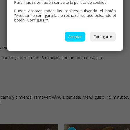
Para más información consulte la
política de cookies
.
Etiquetas:
Puede aceptar todas las cookies pulsando el botón
Carnes
,
Thermomix
,
Recetas para dieta
,
"Aceptar" o configurarlas o rechazar su uso pulsando el
Recetas para olla GM
,
Tradicional
,
botón "Configurar".
Recetas de dieta
,
Mambo
Aceptar
Configurar
y mezclar bien, Reservar.
menudito y sofreír unos 8 minutos con un poco de aceite.
do carne y pimienta, remover: válvula cerrada, menú guiso, 15 minutos,
.