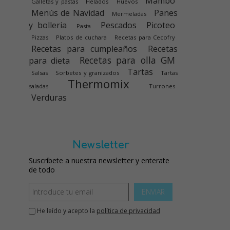
Mambo
Galletas y pastas
Helados
Huevos
Menús de Navidad
Panes
Mermeladas
y bolleria
Pescados
Picoteo
Pasta
Pizzas
Platos de cuchara
Recetas para Cecofry
Recetas para cumpleaños
Recetas
Recetas para olla GM
para dieta
Tartas
Salsas
Sorbetes y granizados
Tartas
Thermomix
saladas
Turrones
Verduras
Newsletter
Suscríbete a nuestra newsletter y enterate
de todo
ENVIAR
He leído y acepto la
política de privacidad