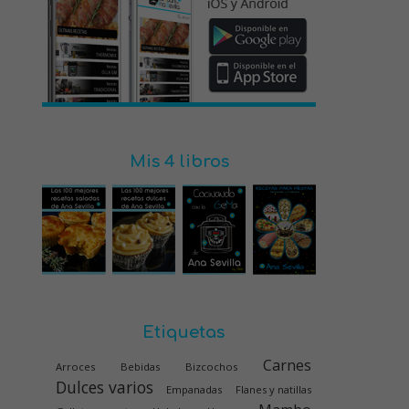
Mis 4 libros
Etiquetas
Carnes
Arroces
Bebidas
Bizcochos
Dulces varios
Empanadas
Flanes y natillas