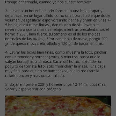
trabajo enharinada, cuando ya nos cueste remover.
3- Llevar a un bol enharinado formando una bola , tapar y
dejar levar en un lugar cálido como una hora , hasta que doble
volumen.Desgasificar espolvoreando harina y dividir en unas 4-
5 bolas, al estirarse finitas , dan mucho de sí. Llevar a la
nevera para que la masa se relaje, mientras precalentamos el
horno a 250º, bien fuerte. (El tamaño es el de los moldes
normales de las pizzas). *Por cada bola de masa, pongo 200
gr, de queso mozzarela rallado y 120 gr, de bacon en tiras.
4- Estirar las bolas bien finas, como muestra la foto, pinchar
con un tenedor y hornear (250º), 5 minutos, hasta que le
salgan burbujitas a la masa. Sacar del horno, extender un
poquito de tomate frito, sólo "manchar" la masa, una capa
muy fina, para que no se humedezca, queso mozzarella
rallado, bacon y mas queso rallado.
5- Bajar el horno a 220º y hornear unos 12-14 minutos más.
Sacar y espolvorear con orégano.