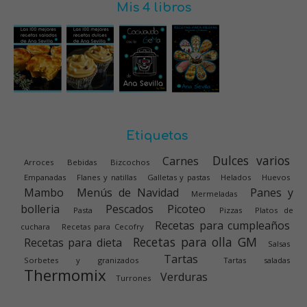
Mis 4 libros
Etiquetas
Dulces varios
Carnes
Arroces
Bebidas
Bizcochos
Empanadas
Flanes y natillas
Galletas y pastas
Helados
Huevos
Mambo
Menús de Navidad
Panes y
Mermeladas
bolleria
Pescados
Picoteo
Pasta
Pizzas
Platos de
Recetas para cumpleaños
cuchara
Recetas para Cecofry
Recetas para olla GM
Recetas para dieta
Salsas
Tartas
Sorbetes y granizados
Tartas saladas
Thermomix
Verduras
Turrones