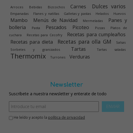
Dulces varios
Carnes
Arroces
Bebidas
Bizcochos
Empanadas
Flanes y natillas
Galletas y pastas
Helados
Huevos
Mambo
Menús de Navidad
Panes y
Mermeladas
bolleria
Pescados
Picoteo
Pasta
Pizzas
Platos de
Recetas para cumpleaños
cuchara
Recetas para Cecofry
Recetas para olla GM
Recetas para dieta
Salsas
Tartas
Sorbetes y granizados
Tartas saladas
Thermomix
Verduras
Turrones
Newsletter
Suscríbete a nuestra newsletter y enterate de todo
ENVIAR
He leído y acepto la
política de privacidad