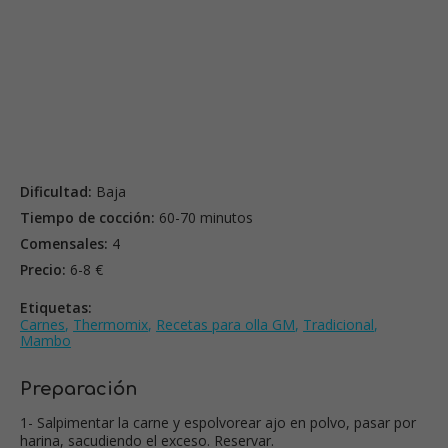
Dificultad:
Baja
Tiempo de cocción:
60-70 minutos
Comensales:
4
Precio:
6-8 €
Etiquetas:
Carnes
,
Thermomix
,
Recetas para olla GM
,
Tradicional
,
Mambo
Preparación
1- Salpimentar la carne y espolvorear ajo en polvo, pasar por
harina, sacudiendo el exceso. Reservar.