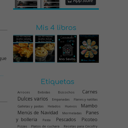
Mis 4 libros
l
…
Etiquetas
Carnes
Arroces
Bebidas
Bizcochos
Dulces varios
Empanadas
Flanes y natillas
Mambo
Galletas y pastas
Helados
Huevos
Menús de Navidad
Panes
Mermeladas
y bolleria
Pescados
Picoteo
Pasta
Pizzas
Platos de cuchara
Recetas para Cecofry