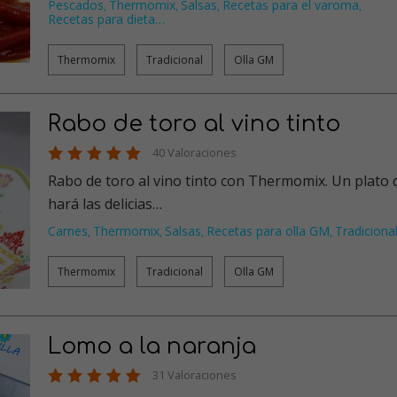
Pescados
Thermomix
Salsas
Recetas para el varoma
,
,
,
,
Recetas para dieta
…
Thermomix
Tradicional
Olla GM
Rabo de toro al vino tinto
40 Valoraciones
Rabo de toro al vino tinto con Thermomix. Un plato que
hará las delicias…
Carnes
Thermomix
Salsas
Recetas para olla GM
Tradiciona
,
,
,
,
Thermomix
Tradicional
Olla GM
Lomo a la naranja
31 Valoraciones