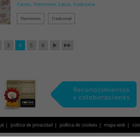
Carnes
Thermomix
Salsas
Tradicional
,
,
,
Thermomix
Tradicional
3
4
5
6
al
política de privacidad
política de cookies
mapa web
con