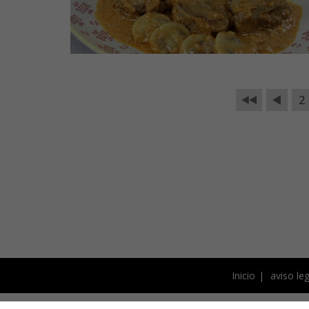
2
Inicio
aviso leg