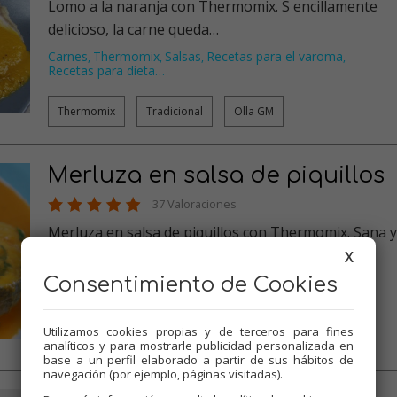
Lomo a la naranja con Thermomix. S encillamente
delicioso, la carne queda…
Carnes
Thermomix
Salsas
Recetas para el varoma
,
,
,
,
Recetas para dieta
…
Thermomix
Tradicional
Olla GM
Merluza en salsa de piquillos
37 Valoraciones
Merluza en salsa de piquillos con Thermomix. Sana y
deliciosa forma de come…
X
Consentimiento de Cookies
Pescados
Thermomix
Salsas
Recetas para el varoma
,
,
,
,
Recetas para dieta
…
Utilizamos cookies propias y de terceros para fines
Thermomix
Tradicional
Olla GM
analíticos y para mostrarle publicidad personalizada en
base a un perfil elaborado a partir de sus hábitos de
navegación (por ejemplo, páginas visitadas).