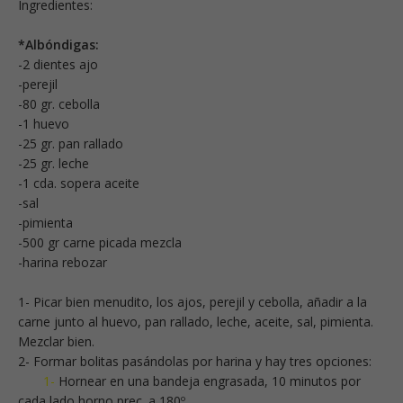
Ingredientes:
*Albóndigas:
-2 dientes ajo
-perejil
-80 gr. cebolla
-1 huevo
-25 gr. pan rallado
-25 gr. leche
-1 cda. sopera aceite
-sal
-pimienta
-500 gr carne picada mezcla
-harina rebozar
1- Picar bien menudito, los ajos, perejil y cebolla, añadir a la
carne junto al huevo, pan rallado, leche, aceite, sal, pimienta.
Mezclar bien.
2- Formar bolitas pasándolas por harina y hay tres opciones:
1-
Hornear en una bandeja engrasada, 10 minutos por
cada lado horno prec. a 180º.