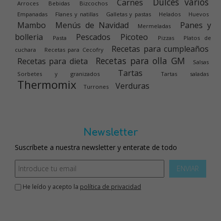
Dulces varios
Carnes
Arroces
Bebidas
Bizcochos
Empanadas
Flanes y natillas
Galletas y pastas
Helados
Huevos
Mambo
Menús de Navidad
Panes y
Mermeladas
bolleria
Pescados
Picoteo
Pasta
Pizzas
Platos de
Recetas para cumpleaños
cuchara
Recetas para Cecofry
Recetas para olla GM
Recetas para dieta
Salsas
Tartas
Sorbetes y granizados
Tartas saladas
Thermomix
Verduras
Turrones
Newsletter
Suscríbete a nuestra newsletter y enterate de todo
ENVIAR
He leído y acepto la
política de privacidad