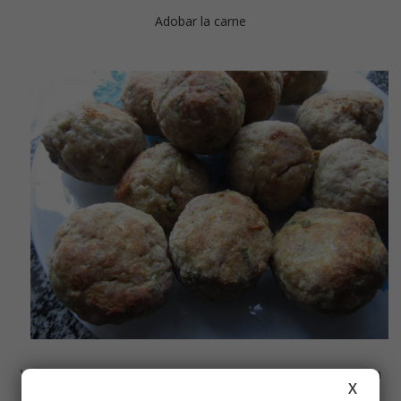
Adobar la carne
Yo no las frío las poso en la
Cecofry
y listo, más cómodo y sin
X
grasas imposible