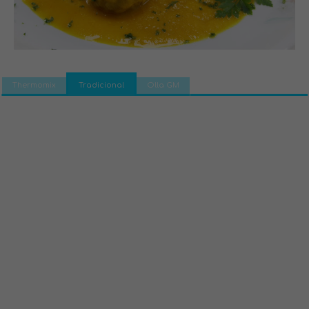
Thermomix
Tradicional
Olla GM