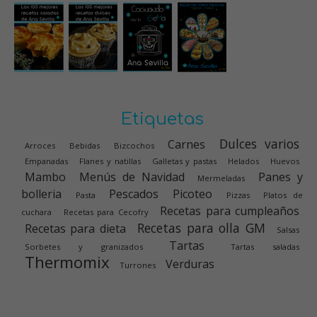
Etiquetas
Dulces varios
Carnes
Arroces
Bebidas
Bizcochos
Empanadas
Flanes y natillas
Galletas y pastas
Helados
Huevos
Mambo
Menús de Navidad
Panes y
Mermeladas
bolleria
Pescados
Picoteo
Pasta
Pizzas
Platos de
Recetas para cumpleaños
cuchara
Recetas para Cecofry
Recetas para olla GM
Recetas para dieta
Salsas
Tartas
Sorbetes y granizados
Tartas saladas
Thermomix
Verduras
Turrones