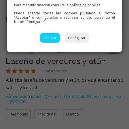
Para más información consulte la
política de cookies
.
Puede aceptar todas las cookies pulsando el botón
"Aceptar" o configurarlas o rechazar su uso pulsando el
botón "Configurar".
Aceptar
Configurar
Lasaña de verduras y atún
51 Valoraciones
A la rica lasaña de verduras y atún, os va a encantar su
sabor y lo fácil …
Alimentación infantil
Verduras
Thermomix
Recetas para dieta
,
,
,
,
Tradicional
…
Thermomix
Tradicional
Mambo