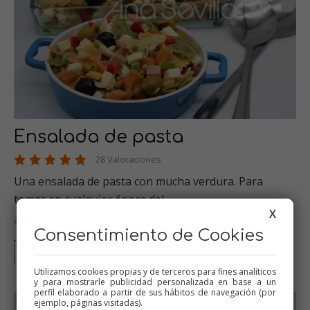
Ensalada de pasta
28 Valoraciones
Una ensalada de pasta con mucha verdura. Para
tomar en cualquier época del…
X
Alimentación infantil
Thermomix
Tradicional
Pasta
Mambo
,
,
,
,
Consentimiento de Cookies
Thermomix
Tradicional
Mambo
Utilizamos cookies propias y de terceros para fines analíticos
y para mostrarle publicidad personalizada en base a un
perfil elaborado a partir de sus hábitos de navegación (por
ejemplo, páginas visitadas).