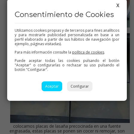
X
Consentimiento de Cookies
Utilizamos cookies propias y de terceros para fines analíticos
sofrito de verduras ya preparado le añadimos el atún
y para mostrarle publicidad personalizada en base a un
perfil elaborado a partir de sus hábitos de navegación (por
ejemplo, páginas visitadas).
Para más información consulte la
política de cookies
.
Puede aceptar todas las cookies pulsando el botón
"Aceptar" o configurarlas o rechazar su uso pulsando el
botón "Configurar".
Aceptar
Configurar
colocamos placas de lasaña precocinada en una fuente
engrasada, estas placas se ponen sin cocer ni remojar, son