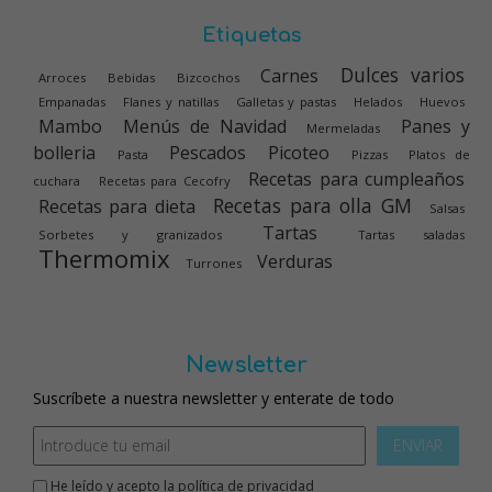
Etiquetas
Dulces varios
Carnes
Arroces
Bebidas
Bizcochos
Empanadas
Flanes y natillas
Galletas y pastas
Helados
Huevos
Mambo
Menús de Navidad
Panes y
Mermeladas
bolleria
Pescados
Picoteo
Pasta
Pizzas
Platos de
Recetas para cumpleaños
cuchara
Recetas para Cecofry
Recetas para olla GM
Recetas para dieta
Salsas
Tartas
Sorbetes y granizados
Tartas saladas
Thermomix
Verduras
Turrones
Newsletter
Suscríbete a nuestra newsletter y enterate de todo
ENVIAR
He leído y acepto la
política de privacidad