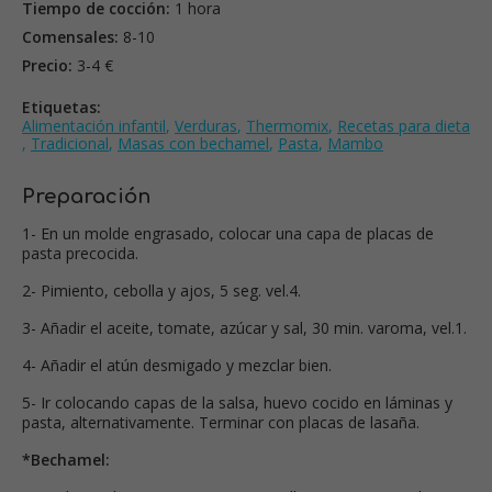
Tiempo de cocción:
1 hora
Comensales:
8-10
Precio:
3-4 €
Etiquetas:
Alimentación infantil
,
Verduras
,
Thermomix
,
Recetas para dieta
,
Tradicional
,
Masas con bechamel
,
Pasta
,
Mambo
Preparación
1- En un molde engrasado, colocar una capa de placas de
pasta precocida.
2- Pimiento, cebolla y ajos, 5 seg. vel.4.
3- Añadir el aceite, tomate, azúcar y sal, 30 min. varoma, vel.1.
4- Añadir el atún desmigado y mezclar bien.
5- Ir colocando capas de la salsa, huevo cocido en láminas y
pasta, alternativamente. Terminar con placas de lasaña.
*Bechamel: