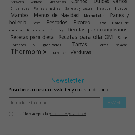
Dulces varios
Carnes
Arroces
Bebidas
Bizcochos
Empanadas
Flanes y natillas
Galletas y pastas
Helados
Huevos
Mambo
Menús de Navidad
Panes y
Mermeladas
bolleria
Pescados
Picoteo
Pasta
Pizzas
Platos de
Recetas para cumpleaños
cuchara
Recetas para Cecofry
Recetas para olla GM
Recetas para dieta
Salsas
Tartas
Sorbetes y granizados
Tartas saladas
Thermomix
Verduras
Turrones
Newsletter
Suscríbete a nuestra newsletter y enterate de todo
ENVIAR
He leído y acepto la
política de privacidad