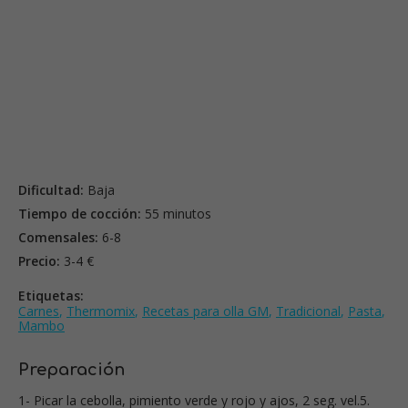
Dificultad:
Baja
Tiempo de cocción:
55 minutos
Comensales:
6-8
Precio:
3-4 €
Etiquetas:
Carnes
,
Thermomix
,
Recetas para olla GM
,
Tradicional
,
Pasta
,
Mambo
Preparación
1- Picar la cebolla, pimiento verde y rojo y ajos, 2 seg. vel.5.