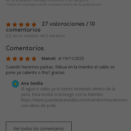
No se aceptarán mensajes ofensivos o de mal gusto.
Todos los mensajes serán revisados antes de su publicación.
27 valoraciones / 10
comentarios
5,0 de un máximo de 5 estrellas
Comentarios
Manoli
el 19/11/2025
Cuando hacemos pastas, fideua en la mambo el caldo se
pone ya caliente o frio? gracias
Ana Sevilla
El agua o caldo ya lo tienes hirviendo dentro de la
jarra. Esta receta si la tengo con la Mambo:
https://www.juanideanasevilla.com/mambo/macarrones-
con-alitas-de-pollo
Ver todos los comentarios