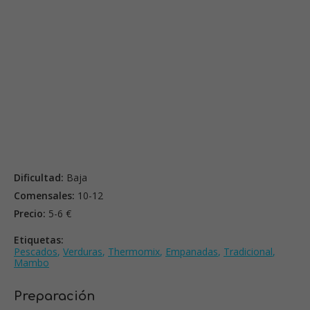
Dificultad:
Baja
Comensales:
10-12
Precio:
5-6 €
Etiquetas:
Pescados
,
Verduras
,
Thermomix
,
Empanadas
,
Tradicional
,
Mambo
Preparación