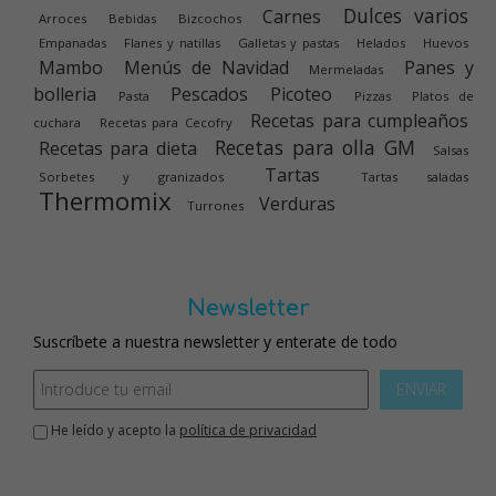
Dulces varios
Carnes
Arroces
Bebidas
Bizcochos
Empanadas
Flanes y natillas
Galletas y pastas
Helados
Huevos
Mambo
Menús de Navidad
Panes y
Mermeladas
bolleria
Pescados
Picoteo
Pasta
Pizzas
Platos de
Recetas para cumpleaños
cuchara
Recetas para Cecofry
Recetas para olla GM
Recetas para dieta
Salsas
Tartas
Sorbetes y granizados
Tartas saladas
Thermomix
Verduras
Turrones
Newsletter
Suscríbete a nuestra newsletter y enterate de todo
ENVIAR
He leído y acepto la
política de privacidad