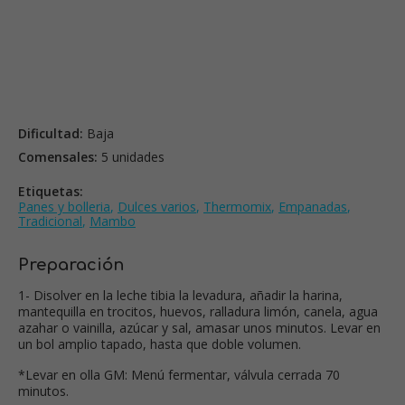
Dificultad:
Baja
Comensales:
5 unidades
Etiquetas:
Panes y bolleria
,
Dulces varios
,
Thermomix
,
Empanadas
,
Tradicional
,
Mambo
Preparación
1- Disolver en la leche tibia la levadura, añadir la harina,
mantequilla en trocitos, huevos, ralladura limón, canela, agua
azahar o vainilla, azúcar y sal, amasar unos minutos. Levar en
un bol amplio tapado, hasta que doble volumen.
*Levar en olla GM: Menú fermentar, válvula cerrada 70
minutos.