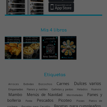
Mis 4 libros
Etiquetas
Dulces varios
Carnes
Arroces
Bebidas
Bizcochos
Empanadas
Flanes y natillas
Galletas y pastas
Helados
Huevos
Mambo
Menús de Navidad
Panes y
Mermeladas
bolleria
Pescados
Picoteo
Pasta
Pizzas
Platos de
Recetas para cumpleaños
cuchara
Recetas para Cecofry