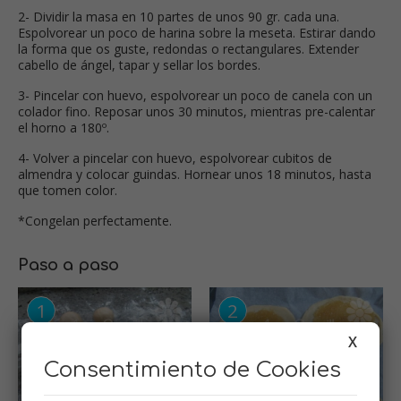
2- Dividir la masa en 10 partes de unos 90 gr. cada una.
Espolvorear un poco de harina sobre la meseta. Estirar dando
la forma que os guste, redondas o rectangulares. Extender
cabello de ángel, tapar y sellar los bordes.
3- Pincelar con huevo, espolvorear un poco de canela con un
colador fino. Reposar unos 30 minutos, mientras pre-calentar
el horno a 180º.
4- Volver a pincelar con huevo, espolvorear cubitos de
almendra y colocar guindas. Hornear unos 18 minutos, hasta
que tomen color.
*Congelan perfectamente.
Paso a paso
X
Consentimiento de Cookies