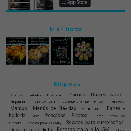
Mis 4 libros
Etiquetas
Dulces varios
Carnes
Arroces
Bebidas
Bizcochos
Empanadas
Flanes y natillas
Galletas y pastas
Helados
Huevos
Mambo
Menús de Navidad
Panes y
Mermeladas
bolleria
Pescados
Picoteo
Pasta
Pizzas
Platos de
Recetas para cumpleaños
cuchara
Recetas para Cecofry
Recetas para olla GM
Recetas para dieta
Salsas