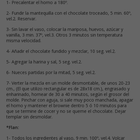
1- Precalentar el horno a 180º.
2- Fundir la mantequilla con el chocolate troceado, 5 min. 60º,
vel.2. Reservar.
3- Sin lavar el vaso, colocar la mariposa, huevos, azúcar y
vainilla, 3 min. 37º, vel.3. Otros 3 minutos sin temperatura
misma velocidad.
4- Añadir el chocolate fundido y mezclar, 10 seg. vel.2.
5- Agregar la harina y sal, 5 seg. vel.2.
6- Nueces partidas por la mitad, 5 seg. vel.2.
7- Verter la mezcla en un molde desmontable, de unos 20-23
cm., (El que utilizo rectangular es de 28x18 cm.), engrasado y
enharinado, hornear de 30 a 40 minutos, según el grosor del
molde. Pinchar con aguja, si sale muy poco manchada, apagar
el horno y mantener el brownie dentro 5 ó 10 minutos para
que se termine de cocer y no se queme el chocolate. Dejar
templar sin desmoldar.
*Flan:
1- Todos los ingredientes al vaso, 9 min. 100º, vel.4. Volcar