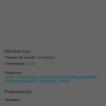
Dificultad:
Baja
Tiempo de cocción:
50 minutos
Comensales:
10-12
Etiquetas:
Tartas
,
Dulces varios
,
Thermomix
,
Recetas para cumpleaños
,
Recetas para olla GM
,
Tradicional
,
Mambo
Preparación
*Brownie: