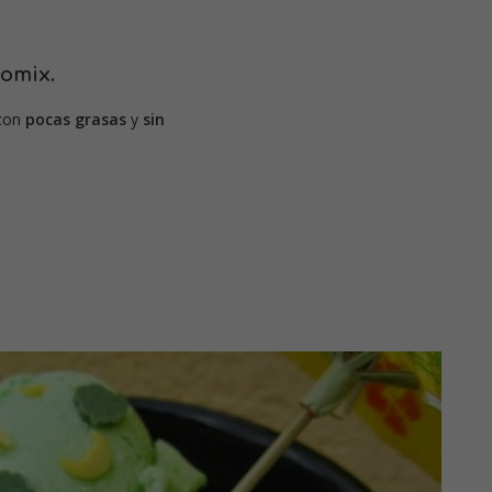
omix.
 con
pocas grasas
y
sin