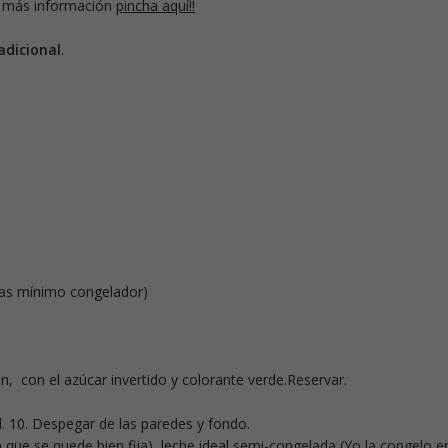
 más información
pincha aquí!!
adicional
.
ras mínimo congelador)
ón, con el azúcar invertido y colorante verde.Reservar.
el. 10. Despegar de las paredes y fondo.
 que se quede bien fija), leche ideal semi-congelada (Yo la congelo e