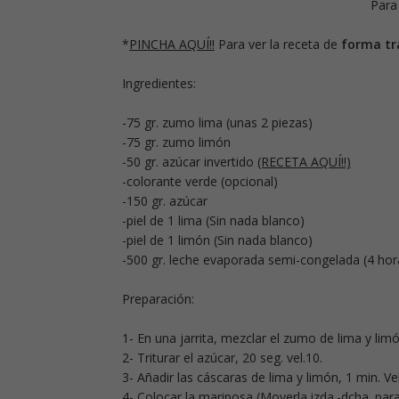
Para
*
PINCHA AQUÍ!!
Para ver la receta de
forma tr
Ingredientes:
-75 gr. zumo lima (unas 2 piezas)
-75 gr. zumo limón
-50 gr. azúcar invertido
(RECETA AQUÍ!!)
-colorante verde (opcional)
-150 gr. azúcar
-piel de 1 lima (Sin nada blanco)
-piel de 1 limón (Sin nada blanco)
-500 gr. leche evaporada semi-congelada (4 ho
Preparación:
1- En una jarrita, mezclar el zumo de lima y lim
2- Triturar el azúcar, 20 seg. vel.10.
3- Añadir las cáscaras de lima y limón, 1 min. V
4- Colocar la mariposa (Moverla izda.-dcha. para