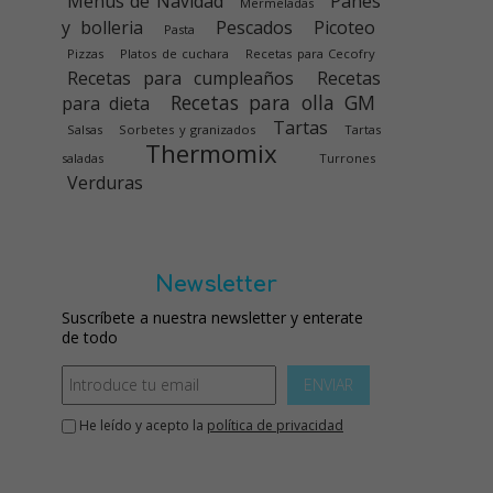
Menús de Navidad
Panes
Mermeladas
y bolleria
Pescados
Picoteo
Pasta
Pizzas
Platos de cuchara
Recetas para Cecofry
Recetas para cumpleaños
Recetas
Recetas para olla GM
para dieta
Tartas
Salsas
Sorbetes y granizados
Tartas
Thermomix
saladas
Turrones
Verduras
Newsletter
Suscríbete a nuestra newsletter y enterate
de todo
ENVIAR
He leído y acepto la
política de privacidad