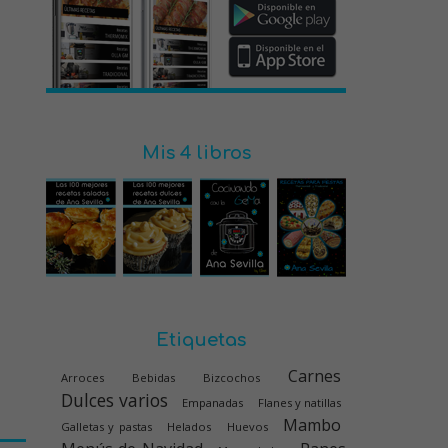
Mis 4 libros
Etiquetas
Carnes
Arroces
Bebidas
Bizcochos
Dulces varios
Empanadas
Flanes y natillas
Mambo
Galletas y pastas
Helados
Huevos