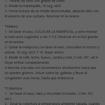
1- Triturar las oreo con golpes de turbo.
2- Añadir la mantequilla, 10 seg. vel.6.
3- Forrar la base de un molde desmontable, alisando bien con
el anverso de una cuchara. Reservar en la nevera.
*Relleno:
1- Sin lavar el vaso, COLOCAR LA MARIPOSA, y semi-montar
la nata unos segundos a vel. 3 1/2. Reservar en un bol grande
en la nevera.
2- Quitar la mariposa y sin lavar el vaso, chocolate en trozos y
azúcar, 20 seg. vel.5-7-10. Bajar restos.
3- Añadir el café, leche, huevo, canela y miel, 5 min. 90º, vel.4.
Dejar enfriar completamente.
4-Mezclar a la nata con movimientos envolventes hasta que
no queden grumos. Volcar sobre las galletas y llevar al
congelador unas horas, hasta que endurezca.
*Cobertura:
1- Sin lavar el vaso, nata y chocolate troceado, 2 min. 50º,
vel.2.
2- Dejar la cobertura a temperatura ambiente tapada, cuando