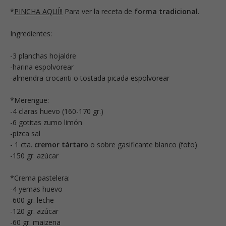
*
PINCHA AQUÍ!!
Para ver la receta de
forma tradicional
.
Ingredientes:
-3 planchas hojaldre
-harina espolvorear
-almendra crocanti o tostada picada espolvorear
*Merengue:
-4 claras huevo (160-170 gr.)
-6 gotitas zumo limón
-pizca sal
- 1 cta.
cremor tártaro
o sobre gasificante blanco (foto)
-150 gr. azúcar
*Crema pastelera:
-4 yemas huevo
-600 gr. leche
-120 gr. azúcar
-60 gr. maizena