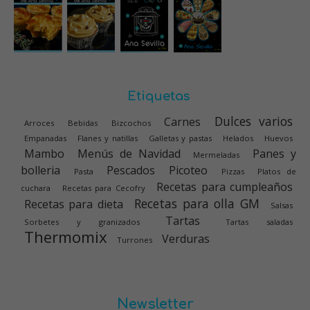
Etiquetas
Dulces varios
Carnes
Arroces
Bebidas
Bizcochos
Empanadas
Flanes y natillas
Galletas y pastas
Helados
Huevos
Mambo
Menús de Navidad
Panes y
Mermeladas
bolleria
Pescados
Picoteo
Pasta
Pizzas
Platos de
Recetas para cumpleaños
cuchara
Recetas para Cecofry
Recetas para olla GM
Recetas para dieta
Salsas
Tartas
Sorbetes y granizados
Tartas saladas
Thermomix
Verduras
Turrones
Newsletter