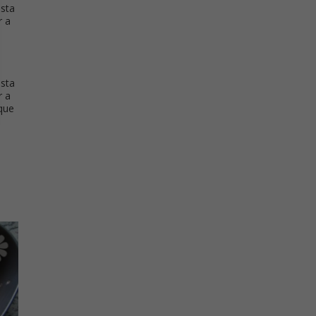
asta
r a
asta
r a
 que