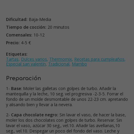
Dificultad:
Baja-Media
Tiempo de cocción:
20 minutos
Comensales:
10-12
Precio:
4-5 €
Etiquetas:
Tartas
,
Dulces varios
,
Thermomix
,
Recetas para cumpleaños
,
Especial san valentín
,
Tradicional
,
Mambo
Preparación
1-
Base
: Moler las galletas con golpes de turbo. Añadir la
mantequilla y la leche, 10 seg. vel progresiva -2-3-5. Forrar el
fondo de un molde desmontable de unos 22-23 cm. apretando
y alisando bien y llevar a la nevera.
2-
Capa chocolate negro:
Sin lavar el vaso, de hacer la base,
moler los dos chocolates con golpes de turbo. Reservar. Sin
lavar el vaso, azúcar 30 seg., vel.10. Añadir las avellanas,10
seg., vel.10. Despegar un poco del fondo del vaso. Leche y