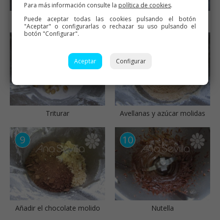
Para más información consulte la
política de cookies
.
Moler el chocolate
chocolate molido
Puede aceptar todas las cookies pulsando el botón
"Aceptar" o configurarlas o rechazar su uso pulsando el
botón "Configurar".
Aceptar
Configurar
Triturar
Avellanas y azúcar molidas
Añadir el chocolate molido
Nutella