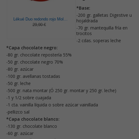
*Base:
-200 gr. galletas Digestive u
Lékué Duo redondo rojo Molde pastel, Silicona, 23 x 7 x 23 cm
hojaldrada
29,90 €
-70 gr. mantequilla fría en
trocitos
-2 cdas. soperas leche
*Capa chocolate negro:
-80 gr. chocolate repostería 55%
-50 gr. chocolate negro 70%
-80 gr. azúcar
-100 gr. avellanas tostadas
-50 gr. leche
-500 gr. nata montar (Ó 250 gr. montar y 250 gr. leche)
-1 y 1/2 sobre cuajada
-1 cta. vainilla líquida o sobre azúcar vainillada
-pellizco sal
*Capa chocolate blanco:
-130 gr. chocolate blanco
-60 gr. azúcar