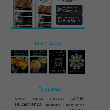
Mis 4 libros
Etiquetas
Carnes
Arroces
Bebidas
Bizcochos
Dulces varios
Empanadas
Flanes y natillas