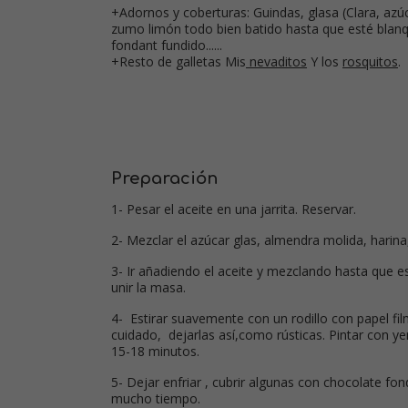
+Adornos y coberturas: Guindas, glasa (Clara, azúc
zumo limón todo bien batido hasta que esté blanq
fondant fundido......
+Resto de galletas Mis
nevaditos
Y los
rosquitos
.
Preparación
1- Pesar el aceite en una jarrita. Reservar.
2- Mezclar el azúcar glas, almendra molida, harina, 
3- Ir añadiendo el aceite y mezclando hasta que 
unir la masa.
4- Estirar suavemente con un rodillo con papel fi
cuidado, dejarlas así,como rústicas. Pintar con y
15-18 minutos.
5- Dejar enfriar , cubrir algunas con chocolate fo
mucho tiempo.