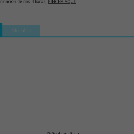
rmación de mis 4 libros,
PINCHA AQUÍ!
Mambo
Dificultad:
Baja