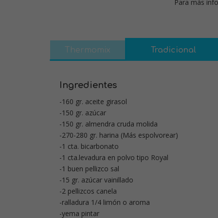
Para más info
Thermomix
Tradicional
Ingredientes
-160 gr. aceite girasol
-150 gr. azúcar
-150 gr. almendra cruda molida
-270-280 gr. harina (Más espolvorear)
-1 cta. bicarbonato
-1 cta.levadura en polvo tipo Royal
-1 buen pellizco sal
-15 gr. azúcar vainillado
-2 pellizcos canela
-ralladura 1/4 limón o aroma
-yema pintar