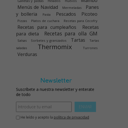
Mambo
Galletas y pastas
Helados
Huevos
Menús de Navidad
Panes
Mermeladas
y bolleria
Pescados
Picoteo
Pasta
Pizzas
Platos de cuchara
Recetas para Cecofry
Recetas para cumpleaños
Recetas
Recetas para olla GM
para dieta
Tartas
Salsas
Sorbetes y granizados
Tartas
Thermomix
saladas
Turrones
Verduras
Newsletter
Suscríbete a nuestra newsletter y enterate
de todo
ENVIAR
He leído y acepto la
política de privacidad