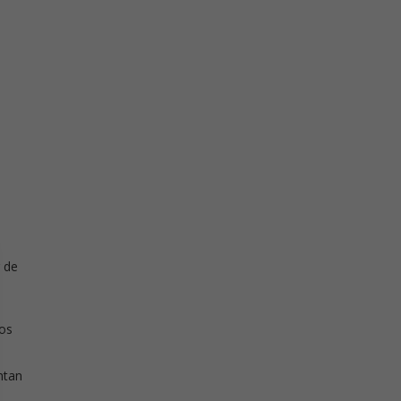
 de
nos
ntan