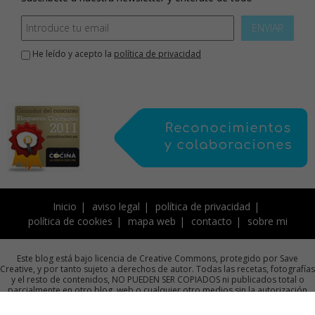
ENVIAR
He leído y acepto la
política de privacidad
Inicio
aviso legal
política de privacidad
política de cookies
mapa web
contacto
sobre mi
Este blog está bajo licencia de Creative Commons, protegido por Save
Creative, y por tanto sujeto a derechos de autor. Todas las recetas, fotografías
y el resto de contenidos, NO PUEDEN SER COPIADOS ni publicados total o
parcialmente en otro blog, web o cualquier otro medios sin la autorización
previa por escrito de la autora.