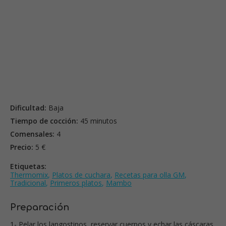
Dificultad:
Baja
Tiempo de cocción:
45 minutos
Comensales:
4
Precio:
5 €
Etiquetas:
Thermomix
,
Platos de cuchara
,
Recetas para olla GM
,
Tradicional
,
Primeros platos
,
Mambo
Preparación
1- Pelar los langostinos, reservar cuerpos y echar las cáscaras