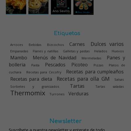
Etiquetas
Dulces varios
Carnes
Arroces
Bebidas
Bizcochos
Empanadas
Flanes y natillas
Galletas y pastas
Helados
Huevos
Mambo
Menús de Navidad
Panes y
Mermeladas
bolleria
Pescados
Picoteo
Pasta
Pizzas
Platos de
Recetas para cumpleaños
cuchara
Recetas para Cecofry
Recetas para olla GM
Recetas para dieta
Salsas
Tartas
Sorbetes y granizados
Tartas saladas
Thermomix
Verduras
Turrones
Newsletter
Suscríbete a nuestra newsletter y enterate de todo