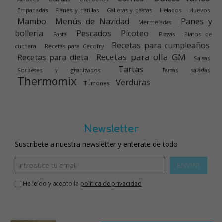
Empanadas
Flanes y natillas
Galletas y pastas
Helados
Huevos
Mambo
Menús de Navidad
Panes y
Mermeladas
bolleria
Pescados
Picoteo
Pasta
Pizzas
Platos de
Recetas para cumpleaños
cuchara
Recetas para Cecofry
Recetas para olla GM
Recetas para dieta
Salsas
Tartas
Sorbetes y granizados
Tartas saladas
Thermomix
Verduras
Turrones
Newsletter
Suscríbete a nuestra newsletter y enterate de todo
ENVIAR
He leído y acepto la
política de privacidad