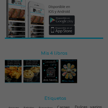
Mis 4 libros
Etiquetas
Dulces varios
Carnes
Arroces
Bebidas
Bizcochos