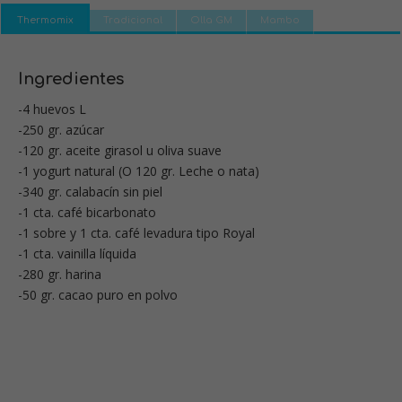
Thermomix
Tradicional
Olla GM
Mambo
Ingredientes
-4 huevos L
-250 gr. azúcar
-120 gr. aceite girasol u oliva suave
-1 yogurt natural (O 120 gr. Leche o nata)
-340 gr. calabacín sin piel
-1 cta. café bicarbonato
-1 sobre y 1 cta. café levadura tipo Royal
-1 cta. vainilla líquida
-280 gr. harina
-50 gr. cacao puro en polvo