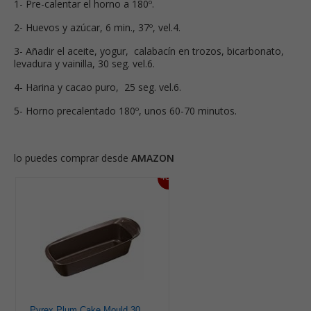
1- Pre-calentar el horno a 180º.
2- Huevos y azúcar, 6 min., 37º, vel.4.
3- Añadir el aceite, yogur, calabacín en trozos, bicarbonato,
levadura y vainilla, 30 seg. vel.6.
4- Harina y cacao puro, 25 seg. vel.6.
5- Horno precalentado 180º, unos 60-70 minutos.
lo puedes comprar desde
AMAZON
48%
Pyrex Plum Cake Mould 30CM ASIMETRIA PX Moldes para Pan y plumcake, Acero Inoxidable, Multicolor, 30 cm