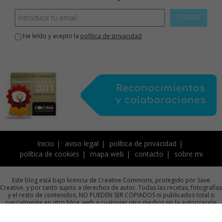
ENVIAR
He leído y acepto la
política de privacidad
Inicio
aviso legal
política de privacidad
política de cookies
mapa web
contacto
sobre mi
Este blog está bajo licencia de Creative Commons, protegido por Save
Creative, y por tanto sujeto a derechos de autor. Todas las recetas, fotografías
y el resto de contenidos, NO PUEDEN SER COPIADOS ni publicados total o
parcialmente en otro blog, web o cualquier otro medios sin la autorización
previa por escrito de la autora.