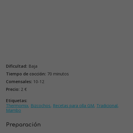
Dificultad:
Baja
Tiempo de cocción:
70 minutos
Comensales:
10-12
Precio:
2 €
Etiquetas:
Thermomix
,
Bizcochos
,
Recetas para olla GM
,
Tradicional
,
Mambo
Preparación