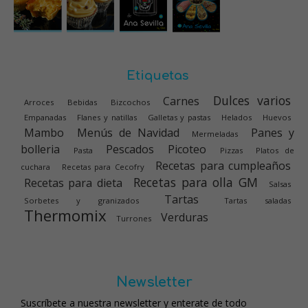
Etiquetas
Dulces varios
Carnes
Arroces
Bebidas
Bizcochos
Empanadas
Flanes y natillas
Galletas y pastas
Helados
Huevos
Mambo
Menús de Navidad
Panes y
Mermeladas
bolleria
Pescados
Picoteo
Pasta
Pizzas
Platos de
Recetas para cumpleaños
cuchara
Recetas para Cecofry
Recetas para olla GM
Recetas para dieta
Salsas
Tartas
Sorbetes y granizados
Tartas saladas
Thermomix
Verduras
Turrones
Newsletter
Suscríbete a nuestra newsletter y enterate de todo