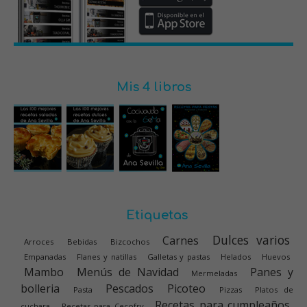
Mis 4 libros
Etiquetas
Dulces varios
Carnes
Arroces
Bebidas
Bizcochos
Empanadas
Flanes y natillas
Galletas y pastas
Helados
Huevos
Mambo
Menús de Navidad
Panes y
Mermeladas
bolleria
Pescados
Picoteo
Pasta
Pizzas
Platos de
Recetas para cumpleaños
cuchara
Recetas para Cecofry