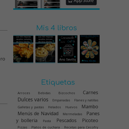
Mis 4 libros
Etiquetas
Carnes
Arroces
Bebidas
Bizcochos
Dulces varios
Empanadas
Flanes y natillas
Mambo
Galletas y pastas
Helados
Huevos
Menús de Navidad
Panes
Mermeladas
y bolleria
Pescados
Picoteo
Pasta
Pizzas
Platos de cuchara
Recetas para Cecofry