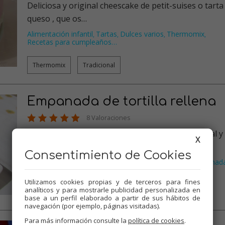
Deliciosa y original cheescake de petit-suises o tarta de
queso , que os…
Alimentación infantil
Tartas
Dulces varios
Thermomix
,
,
,
,
Recetas para cumpleaños
…
Thermomix
Tradicional
Empanada de tortilla rellena
8 Valoraciones
Una original empanada de tortilla rellena , original y
X
rica, todos los c…
Consentimiento de Cookies
Alimentación infantil
Huevos
Thermomix
Picoteo
Empanad
,
,
,
,
Utilizamos cookies propias y de terceros para fines
Thermomix
Tradicional
analíticos y para mostrarle publicidad personalizada en
base a un perfil elaborado a partir de sus hábitos de
navegación (por ejemplo, páginas visitadas).
Para más información consulte la
política de cookies
.