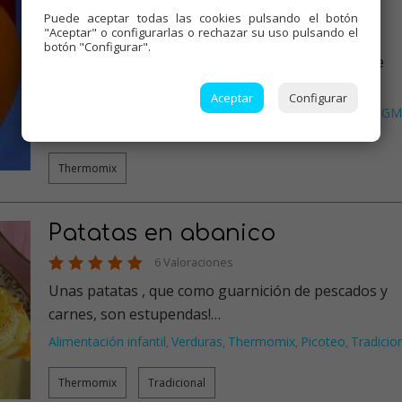
Recetas para cumpleaños
Puede aceptar todas las cookies pulsando el botón
"Aceptar" o configurarlas o rechazar su uso pulsando el
4 Valoraciones
botón "Configurar".
He creado esta entrada, a petición popular; Ahí he
colocado muchas recetas …
Aceptar
Configurar
Thermomix
Recetas para cumpleaños
Recetas para olla GM
,
,
Tradicional
Mambo
,
Thermomix
Patatas en abanico
6 Valoraciones
Unas patatas , que como guarnición de pescados y
carnes, son estupendas!…
Alimentación infantil
Verduras
Thermomix
Picoteo
Tradicio
,
,
,
,
Thermomix
Tradicional