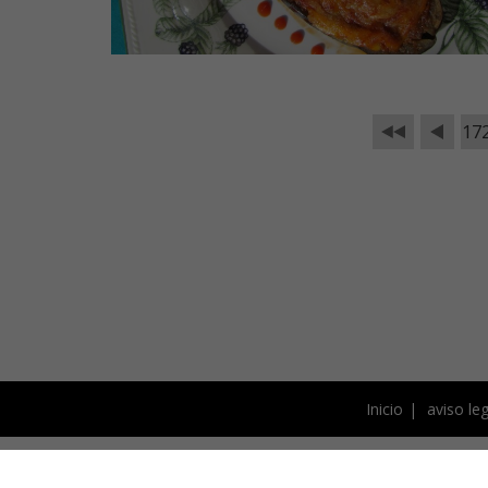
17
Inicio
aviso leg
Este blog está bajo licencia 
fotografías y el resto de 