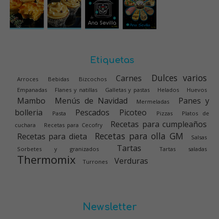
Etiquetas
Dulces varios
Carnes
Arroces
Bebidas
Bizcochos
Empanadas
Flanes y natillas
Galletas y pastas
Helados
Huevos
Mambo
Menús de Navidad
Panes y
Mermeladas
bolleria
Pescados
Picoteo
Pasta
Pizzas
Platos de
Recetas para cumpleaños
cuchara
Recetas para Cecofry
Recetas para olla GM
Recetas para dieta
Salsas
Tartas
Sorbetes y granizados
Tartas saladas
Thermomix
Verduras
Turrones
Newsletter