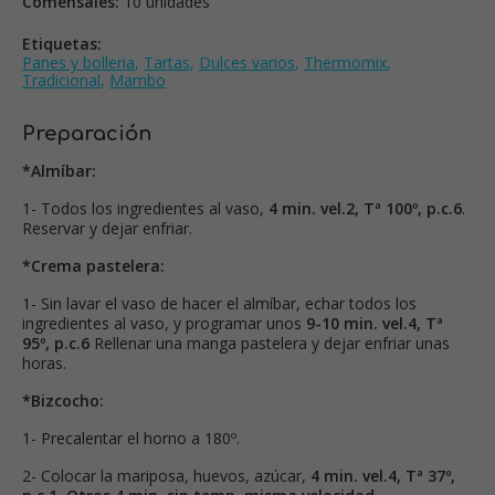
Comensales:
10 unidades
Etiquetas:
Panes y bolleria
,
Tartas
,
Dulces varios
,
Thermomix
,
Tradicional
,
Mambo
Preparación
*Almíbar:
1- Todos los ingredientes al vaso,
4 min. vel.2, Tª 100º, p.c.6
.
Reservar y dejar enfriar.
*Crema pastelera:
1- Sin lavar el vaso de hacer el almíbar, echar todos los
ingredientes al vaso, y programar unos
9-10 min. vel.4, Tª
95º, p.c.6
Rellenar una manga pastelera y dejar enfriar unas
horas.
*Bizcocho:
1- Precalentar el horno a 180º.
2- Colocar la mariposa, huevos, azúcar,
4 min. vel.4, Tª 37º,