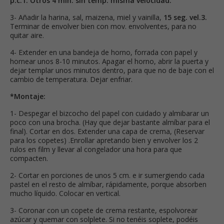
p.c.1. Otros 4 min. sin temp. misma velocidad.
3- Añadir la harina, sal, maizena, miel y vainilla,
15 seg. vel.3.
Terminar de envolver bien con mov. envolventes, para no
quitar aire.
4- Extender en una bandeja de horno, forrada con papel y
hornear unos 8-10 minutos. Apagar el horno, abrir la puerta y
dejar templar unos minutos dentro, para que no de baje con el
cambio de temperatura. Dejar enfriar.
*Montaje:
1- Despegar el bizcocho del papel con cuidado y almibarar un
poco con una brocha. (Hay que dejar bastante almíbar para el
final). Cortar en dos. Extender una capa de crema, (Reservar
para los copetes) .Enrollar apretando bien y envolver los 2
rulos en film y llevar al congelador una hora para que
compacten.
2- Cortar en porciones de unos 5 cm. e ir sumergiendo cada
pastel en el resto de almíbar, rápidamente, porque absorben
mucho líquido. Colocar en vertical.
3- Coronar con un copete de crema restante, espolvorear
azúcar y quemar con solplete. Si no tenéis soplete, podéis