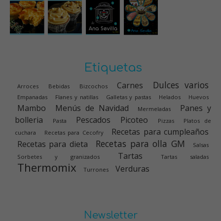
Etiquetas
Dulces varios
Carnes
Arroces
Bebidas
Bizcochos
Empanadas
Flanes y natillas
Galletas y pastas
Helados
Huevos
Mambo
Menús de Navidad
Panes y
Mermeladas
bolleria
Pescados
Picoteo
Pasta
Pizzas
Platos de
Recetas para cumpleaños
cuchara
Recetas para Cecofry
Recetas para olla GM
Recetas para dieta
Salsas
Tartas
Sorbetes y granizados
Tartas saladas
Thermomix
Verduras
Turrones
Newsletter