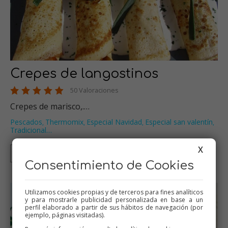
Crepes de langostinos
50 Valoraciones
Crepes de marisco,.…
Pescados
Thermomix
Especial Navidad
Especial san valentín
,
,
,
,
Tradicional
…
X
Thermomix
Tradicional
Mambo
Consentimiento de Cookies
Utilizamos cookies propias y de terceros para fines analíticos
y para mostrarle publicidad personalizada en base a un
perfil elaborado a partir de sus hábitos de navegación (por
ejemplo, páginas visitadas).