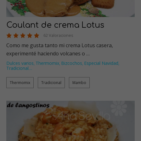
Coulant de crema Lotus
62 Valoraciones
Como me gusta tanto mi crema Lotus casera,
experimenté haciendo volcanes o …
Dulces varios
Thermomix
Bizcochos
Especial Navidad
,
,
,
,
Tradicional
…
Thermomix
Tradicional
Mambo