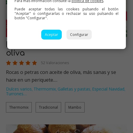
Para más información consulte la
política de cookies
.
Puede aceptar todas las cookies pulsando el botón
"Aceptar" o configurarlas o rechazar su uso pulsando el
botón "Configurar".
Aceptar
Configurar
Rocas o petras de aceite de
oliva
52 Valoraciones
Rocas o petras con aceite de oliva, más sanas y se
hace en un periquete.…
Dulces varios
Thermomix
Galletas y pastas
Especial Navidad
,
,
,
,
Turrones
…
Thermomix
Tradicional
Mambo