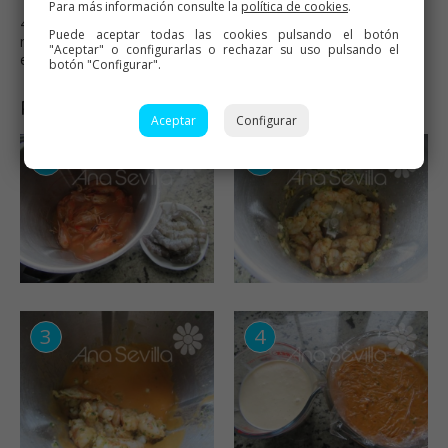
Para más información consulte la
política de cookies
.
4- En ambos casos, horno precalentado a 200º, unos 10
Puede aceptar todas las cookies pulsando el botón
minutos. Podéis dejarlos preparados de antemano, y hornear
"Aceptar" o configurarlas o rechazar su uso pulsando el
en el momento de servir. Congelan muy bien.
botón "Configurar".
Paso a paso
Aceptar
Configurar