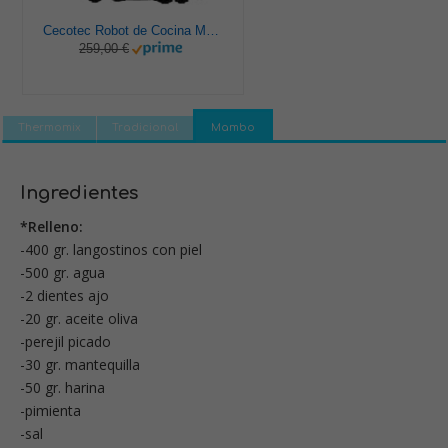
Cecotec Robot de Cocina Multifunción Mambo 9590. 1700 W, 30 Funciones, Cuchara MamboMix, Jarra Habana y Jarra de acero inoxidable de 3.3 L, Apta para lavavajillas, Báscula incorporada, Recetario
259,00 €
Thermomix
Tradicional
Mambo
Ingredientes
*Relleno:
-400 gr. langostinos con piel
-500 gr. agua
-2 dientes ajo
-20 gr. aceite oliva
-perejil picado
-30 gr. mantequilla
-50 gr. harina
-pimienta
-sal