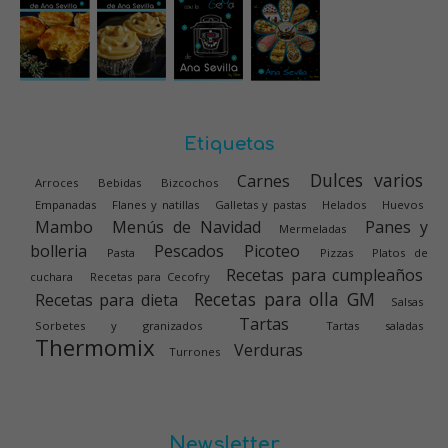
Etiquetas
Dulces varios
Carnes
Arroces
Bebidas
Bizcochos
Empanadas
Flanes y natillas
Galletas y pastas
Helados
Huevos
Mambo
Menús de Navidad
Panes y
Mermeladas
bolleria
Pescados
Picoteo
Pasta
Pizzas
Platos de
Recetas para cumpleaños
cuchara
Recetas para Cecofry
Recetas para olla GM
Recetas para dieta
Salsas
Tartas
Sorbetes y granizados
Tartas saladas
Thermomix
Verduras
Turrones
Newsletter