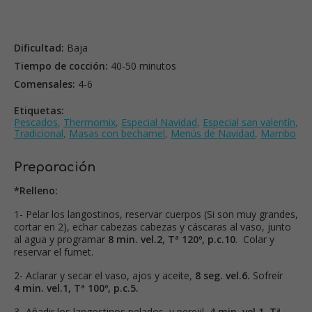
Dificultad:
Baja
Tiempo de cocción:
40-50 minutos
Comensales:
4-6
Etiquetas:
Pescados
,
Thermomix
,
Especial Navidad
,
Especial san valentín
,
Tradicional
,
Masas con bechamel
,
Menús de Navidad
,
Mambo
Preparación
*Relleno:
1- Pelar los langostinos, reservar cuerpos (Si son muy grandes,
cortar en 2), echar cabezas cabezas y cáscaras al vaso, junto
al agua y programar
8 min. vel.2, Tª 120º, p.c.10
. Colar y
reservar el fumet.
2- Aclarar y secar el vaso, ajos y aceite,
8 seg. vel.6.
Sofreír
4 min. vel.1, Tª 100º, p.c.5.
3- Añadir los langostinos pelados, y perejil,
4 min. vel.1, Tª