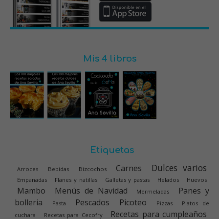
Mis 4 libros
Etiquetas
Dulces varios
Carnes
Arroces
Bebidas
Bizcochos
Empanadas
Flanes y natillas
Galletas y pastas
Helados
Huevos
Mambo
Menús de Navidad
Panes y
Mermeladas
bolleria
Pescados
Picoteo
Pasta
Pizzas
Platos de
Recetas para cumpleaños
cuchara
Recetas para Cecofry