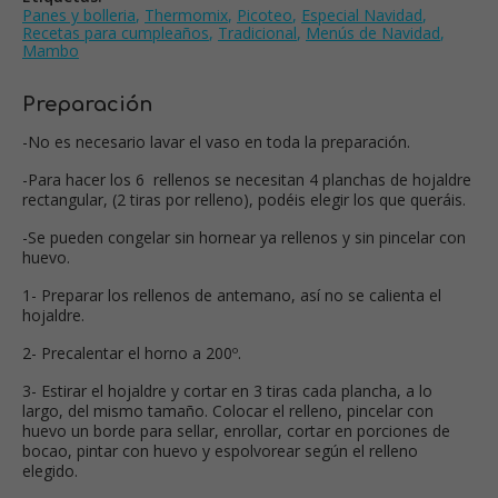
Panes y bolleria
,
Thermomix
,
Picoteo
,
Especial Navidad
,
Recetas para cumpleaños
,
Tradicional
,
Menús de Navidad
,
Mambo
Preparación
-No es necesario lavar el vaso en toda la preparación.
-Para hacer los 6 rellenos se necesitan 4 planchas de hojaldre
rectangular, (2 tiras por relleno), podéis elegir los que queráis.
-Se pueden congelar sin hornear ya rellenos y sin pincelar con
huevo.
1- Preparar los rellenos de antemano, así no se calienta el
hojaldre.
2- Precalentar el horno a 200º.
3- Estirar el hojaldre y cortar en 3 tiras cada plancha, a lo
largo, del mismo tamaño. Colocar el relleno, pincelar con
huevo un borde para sellar, enrollar, cortar en porciones de
bocao, pintar con huevo y espolvorear según el relleno
elegido.