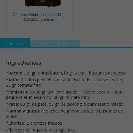
Cecotec Robot de Cocina Multifunción Mambo 9590. 1700 W, 30 Funciones, Cuchara MamboMix, Jarra Habana y Jarra de acero inoxidable de 3.3 L, Apta para lavavajillas, Báscula incorporada, Recetario
259,00 €
Thermomix
Tradicional
Mambo
Ingredientes
*Bacon:
120 gr. cintas bacon,10 gr. aceite, bastones de queso
*Atún:
2 latitas pequeñas de atún escurrido, 1 huevo cocido,
30 gr. tomate frito
*Pimiento:
50-60 gr. pimiento asado, 1 huevo cocido, 1 latita
pequeña atún escurrido, 30 gr. tomate frito
*Paté:
80 gr. de paté, 50 gr. de picorino o parmesano rallado
*J
amón y queso:
6 lonchas de jamón cocido, 6 bastones de
queso
*Chorizo:
2 chorizos frescos
-Planchas de hojaldre rectangulares