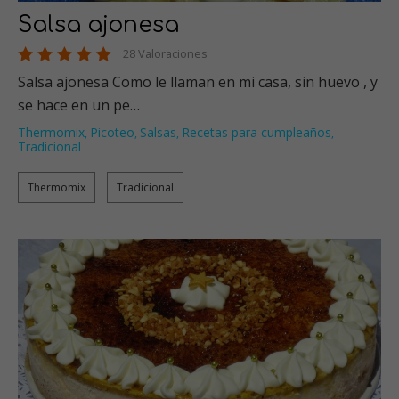
Salsa ajonesa
28 Valoraciones
Salsa ajonesa Como le llaman en mi casa, sin huevo , y
se hace en un pe…
Thermomix
Picoteo
Salsas
Recetas para cumpleaños
,
,
,
,
Tradicional
Thermomix
Tradicional