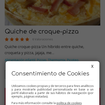
Quiche de croque-pizza
6 Valoraciones
Quiche croque-pizza Un híbrido entre quiche,
croqueta y pizza, jajaja, me…
Alimentación infantil
Pizzas
Thermomix
Picoteo
,
,
,
,
Tartas saladas
…
X
Consentimiento de Cookies
Thermomix
Tradicional
Olla GM
Utilizamos cookies propias y de terceros para fines analíticos
y para mostrarle publicidad personalizada en base a un
perfil elaborado a partir de sus hábitos de navegación (por
ejemplo, páginas visitadas).
Para más información consulte la
política de cookies
.