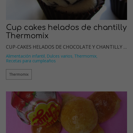
Cup cakes helados de chantilly
Thermomix
CUP-CAKES HELADOS DE CHOCOLATE Y CHANTILLY …
Alimentación infantil
Dulces varios
Thermomix
,
,
,
Recetas para cumpleaños
Thermomix