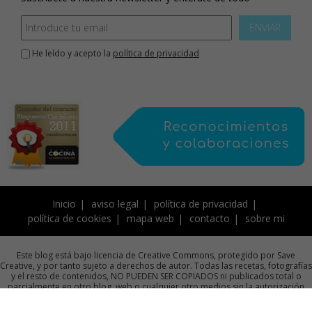
ENVIAR
He leído y acepto la
política de privacidad
Inicio
aviso legal
política de privacidad
política de cookies
mapa web
contacto
sobre mi
Este blog está bajo licencia de Creative Commons, protegido por Save
Creative, y por tanto sujeto a derechos de autor. Todas las recetas, fotografías
y el resto de contenidos, NO PUEDEN SER COPIADOS ni publicados total o
parcialmente en otro blog, web o cualquier otro medios sin la autorización
previa por escrito de la autora.