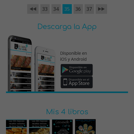
33
34
35
36
37
Descarga la App
Mis 4 libros