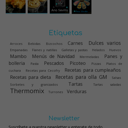
Etiquetas
Dulces varios
Carnes
Arroces
Bebidas
Bizcochos
Empanadas
Flanes y natillas
Galletas y pastas
Helados
Huevos
Mambo
Menús de Navidad
Panes y
Mermeladas
bolleria
Pescados
Picoteo
Pasta
Pizzas
Platos de
Recetas para cumpleaños
cuchara
Recetas para Cecofry
Recetas para olla GM
Recetas para dieta
Salsas
Tartas
Sorbetes y granizados
Tartas saladas
Thermomix
Verduras
Turrones
Newsletter
Suscríbete a nuestra newsletter y enterate de todo