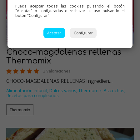
Puede aceptar todas las cookies pulsando el botón
"Aceptar" o configurarlas o rechazar su uso pulsando el
botón "Configurar".
Aceptar
Configurar
Choco-magdalenas rellenas
Thermomix
2 Valoraciones
CHOCO-MAGDALENAS RELLENAS Ingredien…
Alimentación infantil
Dulces varios
Thermomix
Bizcochos
,
,
,
,
Recetas para cumpleaños
Thermomix