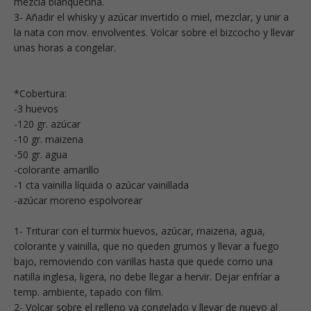
mezcla blanquecina.
3- Añadir el whisky y azúcar invertido o miel, mezclar, y unir a
la nata con mov. envolventes. Volcar sobre el bizcocho y llevar
unas horas a congelar.
*Cobertura:
-3 huevos
-120 gr. azúcar
-10 gr. maizena
-50 gr. agua
-colorante amarillo
-1 cta vainilla líquida o azúcar vainillada
-azúcar moreno espolvorear
1- Triturar con el turmix huevos, azúcar, maizena, agua,
colorante y vainilla, que no queden grumos y llevar a fuego
bajo, removiendo con varillas hasta que quede como una
natilla inglesa, ligera, no debe llegar a hervir. Dejar enfríar a
temp. ambiente, tapado con film.
2- Volcar sobre el relleno ya congelado y llevar de nuevo al