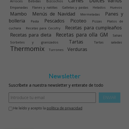
Dulces varios
Carnes
Arroces
Bebidas
Bizcochos
Empanadas
Flanes y natillas
Galletas y pastas
Helados
Huevos
Mambo
Menús de Navidad
Panes y
Mermeladas
bolleria
Pescados
Picoteo
Pasta
Pizzas
Platos de
Recetas para cumpleaños
cuchara
Recetas para Cecofry
Recetas para olla GM
Recetas para dieta
Salsas
Tartas
Sorbetes y granizados
Tartas saladas
Thermomix
Verduras
Turrones
Newsletter
Suscríbete a nuestra newsletter y enterate de todo
ENVIAR
He leído y acepto la
política de privacidad