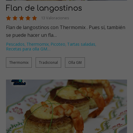
Flan de langostinos
13 Valoraciones
Flan de langostinos con Thermomix . Pues sí, también
se puede hacer un fla…
Pescados
Thermomix
Picoteo
Tartas saladas
,
,
,
,
Recetas para olla GM
…
Thermomix
Tradicional
Olla GM