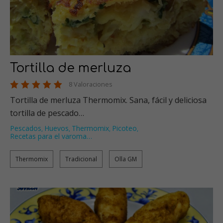
Tortilla de merluza
8 Valoraciones
Tortilla de merluza Thermomix. Sana, fácil y deliciosa
tortilla de pescado…
Pescados
Huevos
Thermomix
Picoteo
,
,
,
,
Recetas para el varoma
…
Thermomix
Tradicional
Olla GM