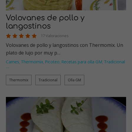
Volovanes de pollo y
langostinos
17 Valoraciones
Volovanes de pollo y langostinos con Thermomix. Un
plato de lujo por muy p…
Carnes
Thermomix
Picoteo
Recetas para olla GM
Tradicional
,
,
,
,
…
Thermomix
Tradicional
Olla GM