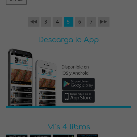
3
4
5
6
7
Descarga la App
Mis 4 libros