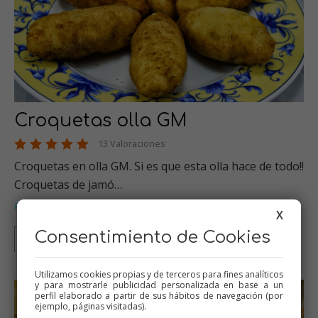
Croquetas olla GM
13 Valoraciones
Croquetas en olla GM. Si es que esta olla hace de todo!!
Croquetas de jamó…
Picoteo
Recetas para olla GM
,
X
Consentimiento de Cookies
Olla GM
Utilizamos cookies propias y de terceros para fines analíticos
y para mostrarle publicidad personalizada en base a un
perfil elaborado a partir de sus hábitos de navegación (por
ejemplo, páginas visitadas).