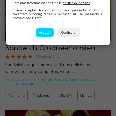
Para más información consulte la
política de cookies
.
Puede aceptar todas las cookies pulsando el botón
"Aceptar" o configurarlas o rechazar su uso pulsando el
botón "Configurar".
Aceptar
Configurar
Sandwich Croque-monsieur
28 Valoraciones
Sandwich croque-monsieur. Unos deliciosos
sandwiches muy completos, y que c…
Panes y bolleria
Thermomix
Picoteo
Tartas saladas
,
,
,
,
Recetas para cumpleaños
…
Thermomix
Tradicional
Olla GM
Mambo