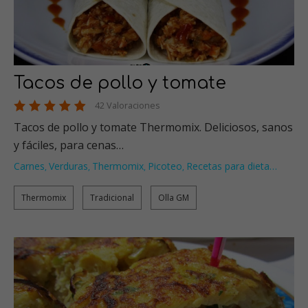
Tacos de pollo y tomate
42 Valoraciones
Tacos de pollo y tomate Thermomix. Deliciosos, sanos
y fáciles, para cenas…
Carnes
Verduras
Thermomix
Picoteo
Recetas para dieta
…
,
,
,
,
Thermomix
Tradicional
Olla GM