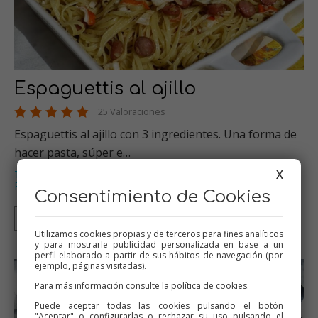
Espaguettis al ajillo
25 Valoraciones
Espaguettis al ajillo con 3 ingredientes. Una forma de
hacer pasta, súper e…
X
Thermomix
Recetas para olla GM
Tradicional
Pasta
,
,
,
,
Primeros platos
…
Consentimiento de Cookies
Thermomix
Tradicional
Olla GM
Mambo
Utilizamos cookies propias y de terceros para fines analíticos
y para mostrarle publicidad personalizada en base a un
perfil elaborado a partir de sus hábitos de navegación (por
ejemplo, páginas visitadas).
Para más información consulte la
política de cookies
.
Puede aceptar todas las cookies pulsando el botón
"Aceptar" o configurarlas o rechazar su uso pulsando el