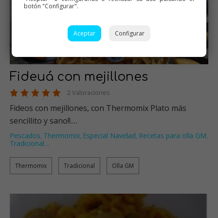
botón "Configurar".
Aceptar
Configurar
Fideuá con mejillones
2 Valoraciones
Fideos con mejillones, con Thermomix Plato más
sencillito y sano!!.…
Pescados
Thermomix
Especial Navidad
Recetas para olla GM
,
,
,
,
Tradicional
…
Thermomix
Tradicional
Olla GM