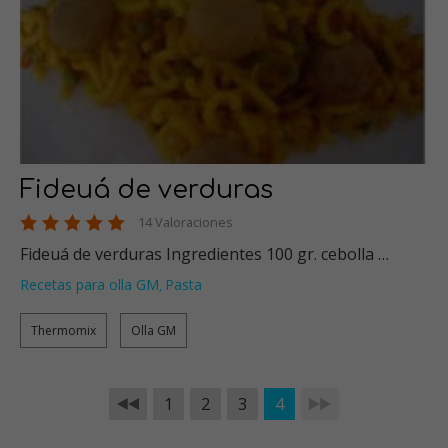
Fideuá de verduras
14 Valoraciones
Fideuá de verduras Ingredientes 100 gr. cebolla …
Recetas para olla GM
Pasta
,
Thermomix
Olla GM
1
2
3
4