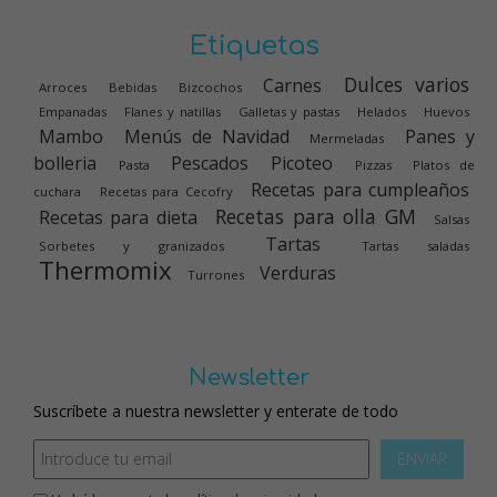
Etiquetas
Dulces varios
Carnes
Arroces
Bebidas
Bizcochos
Empanadas
Flanes y natillas
Galletas y pastas
Helados
Huevos
Mambo
Menús de Navidad
Panes y
Mermeladas
bolleria
Pescados
Picoteo
Pasta
Pizzas
Platos de
Recetas para cumpleaños
cuchara
Recetas para Cecofry
Recetas para olla GM
Recetas para dieta
Salsas
Tartas
Sorbetes y granizados
Tartas saladas
Thermomix
Verduras
Turrones
Newsletter
Suscríbete a nuestra newsletter y enterate de todo
ENVIAR