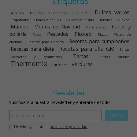
Etiquetas
Dulces varios
Carnes
Arroces
Bebidas
Bizcochos
Empanadas
Flanes y natillas
Galletas y pastas
Helados
Huevos
Mambo
Menús de Navidad
Panes y
Mermeladas
bolleria
Pescados
Picoteo
Pasta
Pizzas
Platos de
Recetas para cumpleaños
cuchara
Recetas para Cecofry
Recetas para olla GM
Recetas para dieta
Salsas
Tartas
Sorbetes y granizados
Tartas saladas
Thermomix
Verduras
Turrones
Newsletter
Suscríbete a nuestra newsletter y enterate de todo
ENVIAR
He leído y acepto la
política de privacidad