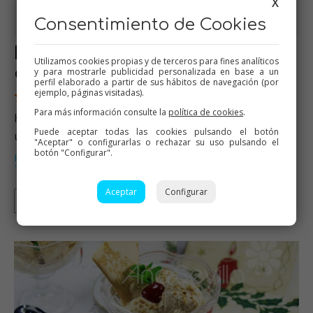
X
Consentimiento de Cookies
Polos saludables de fruta y
Utilizamos cookies propias y de terceros para fines analíticos
chocolate
y para mostrarle publicidad personalizada en base a un
perfil elaborado a partir de sus hábitos de navegación (por
ejemplo, páginas visitadas).
28 Valoraciones
Para más información consulte la
política de cookies
.
Helados sanos de frutas, refrescantes y se hacen en
Puede aceptar todas las cookies pulsando el botón
unos segundos.…
"Aceptar" o configurarlas o rechazar su uso pulsando el
botón "Configurar".
Helados
Dulces varios
Thermomix
Recetas para dieta
,
,
,
,
Tradicional
…
Aceptar
Configurar
Thermomix
Tradicional
Mambo