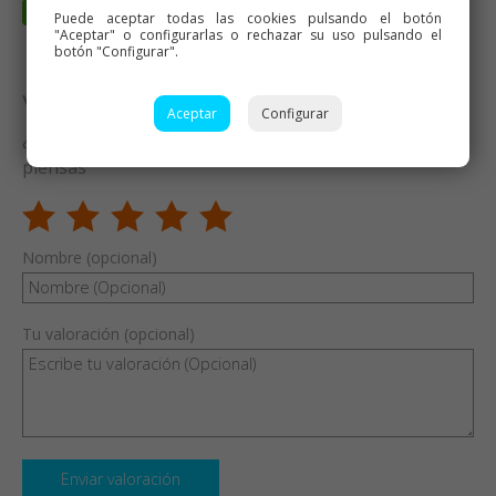
Puede aceptar todas las cookies pulsando el botón
"Aceptar" o configurarlas o rechazar su uso pulsando el
botón "Configurar".
Valora esta receta
Aceptar
Configurar
¿Te ha gustado esta receta? Valórala y dime qué
piensas
Nombre (opcional)
Tu valoración (opcional)
Enviar valoración