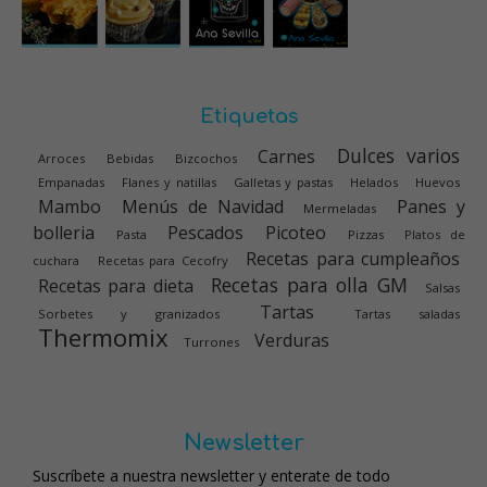
Etiquetas
Dulces varios
Carnes
Arroces
Bebidas
Bizcochos
Empanadas
Flanes y natillas
Galletas y pastas
Helados
Huevos
Mambo
Menús de Navidad
Panes y
Mermeladas
bolleria
Pescados
Picoteo
Pasta
Pizzas
Platos de
Recetas para cumpleaños
cuchara
Recetas para Cecofry
Recetas para olla GM
Recetas para dieta
Salsas
Tartas
Sorbetes y granizados
Tartas saladas
Thermomix
Verduras
Turrones
Newsletter
Suscríbete a nuestra newsletter y enterate de todo