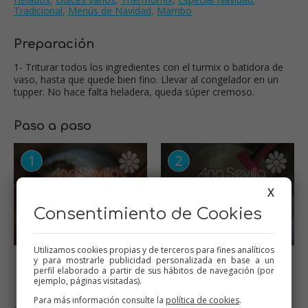
Tradicional
,
Menús de Navidad
,
Mambo
Preparación
1- Triturar todos los ingredientes con el turmix o batidora de
vaso, hasta que quede bien fino. Llevar al congelador en un
tupper. No hace falta heladera, queda súper cremoso.
Paso a paso
X
Consentimiento de Cookies
Utilizamos cookies propias y de terceros para fines analíticos
Triturar todos los
Llevar al congelador
y para mostrarle publicidad personalizada en base a un
ingredientes
perfil elaborado a partir de sus hábitos de navegación (por
ejemplo, páginas visitadas).
Para más información consulte la
política de cookies
.