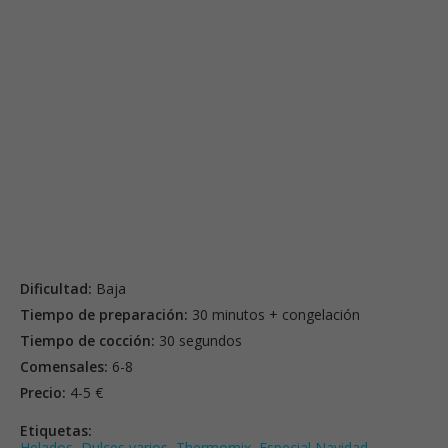
Dificultad:
Baja
Tiempo de preparación:
30 minutos + congelación
Tiempo de cocción:
30 segundos
Comensales:
6-8
Precio:
4-5 €
Etiquetas:
Helados
,
Dulces varios
,
Thermomix
,
Especial Navidad
,